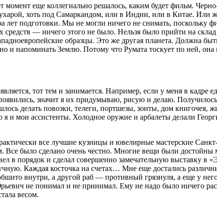
т момент еще коллегиально решалось, каким будет фильм. Черно
Бухарой, хоть под Самаркандом, или в Индии, или в Китае. Или 
 лет подготовки. Мы не могли ничего не снимать, поскольку фи
 средств — ничего этого не было. Нельзя было прийти на склад и
 западноевропейские образцы. Это же другая планета. Должна бы
жно и напоминать Землю. Потому что Румата тоскует по ней, она
вляется, тот тем и занимается. Например, если у меня в кадре е
 появились, значит я их придумываю, рисую и делаю. Получилос
ишлось делать повозки, телеги, портшезы, зонты, дом книгочея, 
это я и мои ассистенты. Холодное оружие и арбалеты делали Гео
практически все лучшие кузницы и ювелирные мастерские Санк
 Все было сделано очень честно. Многие вещи были достойны муз
ел в порядок и сделал совершенно замечательную выставку в «Эр
вручную. Каждая косточка на счетах… Мне еще достались различ
обшито внутри, а другой раб — противный грязнуля, а еще у нег
евич не понимал и не принимал. Ему не надо было ничего расск
стала весом.