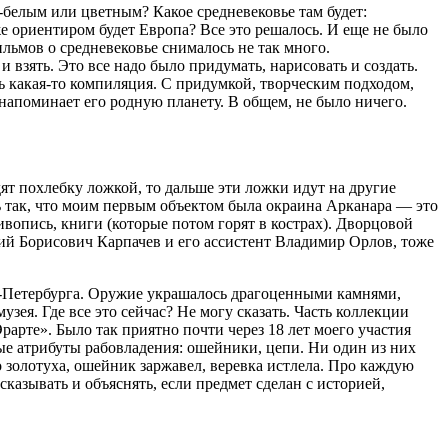
-белым или цветным? Какое средневековье там будет:
же ориентиром будет Европа? Все это решалось. И еще не было
льмов о средневековье снималось не так много.
 взять. Это все надо было придумать, нарисовать и создать.
ть какая-то компиляция. С придумкой, творческим подходом,
 напоминает его родную планету. В общем, не было ничего.
дят похлебку ложкой, то дальше эти ложки идут на другие
ь так, что моим первым объектом была окраина Арканара — это
живопись, книги (которые потом горят в кострах). Дворцовой
ргий Борисович Карпачев и его ассистент Владимир Орлов, тоже
т-Петербурга. Оружие украшалось драгоценными камнями,
ея. Где все это сейчас? Не могу сказать. Часть коллекции
арте». Было так приятно почти через 18 лет моего участия
ные атрибуты рабовладения: ошейники, цепи. Ни один из них
о золотуха, ошейник заржавел, веревка истлела. Про каждую
азывать и объяснять, если предмет сделан с историей,