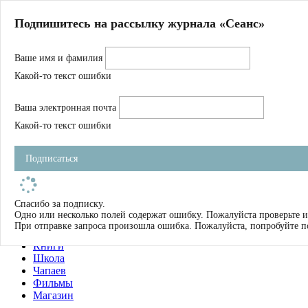
Главная
Подпишитесь на рассылку журнала «Сеанс»
О нас
Авторы
Ваше имя и фамилия
Магазин
Журнал
Какой-то текст ошибки
Книги
Спецпроекты
Ваша электронная почта
Школа
Устав
Какой-то текст ошибки
Отчетность
Фильмы
Подписаться
Имена
Тэги
искать
Спасибо за подписку.
Одно или несколько полей содержат ошибку. Пожалуйста проверьте и
О нас
При отправке запроса произошла ошибка. Пожалуйста, попробуйте п
Журнал
Книги
Школа
Чапаев
Фильмы
Магазин