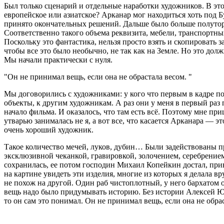
Был только сценарий и отдельные наработки художников. В это
европейское или азиатское? Арканар мог находиться хоть под 
принято окончательных решений. Дальше было больше полутора
Соответственно такого объема реквизита, мебели, транспортных
Поскольку это фантастика, нельзя просто взять и скопировать
чтобы все это было необычно, не так как на Земле. Но это дол
Мы начали практически с нуля.
Он не принимал вещь, если она не обрастала весом.
Мы договорились с художниками: у кого что первым в кадре поя
объекты, к другим художникам. А раз они у меня в первый раз
начало фильма. И оказалось, что там есть всё. Поэтому мне пр
утварью занималась не я, а вот все, что касается Арканара — 
очень хороший художник.
Такое количество мечей, луков, дубин… Были задействованы 
эксклюзивной чеканкой, гравировкой, золочением, серебрением.
сохранилась, ее потом господин Михаил Копейкин достал, прив
на картине увидеть эти изделия, многие из которых я делала 
не похож на другой. Один раб чистоплотный, у него бархатом 
вещь надо было придумывать историю. Без истории Алексей Юрь
то он сам это понимал. Он не принимал вещь, если она не обра