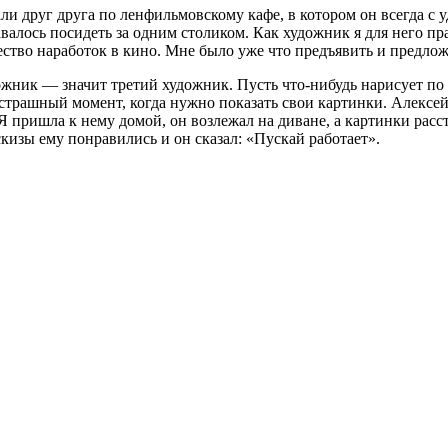
и друг друга по ленфильмовскому кафе, в котором он всегда с 
авалось посидеть за одним столиком. Как художник я для него п
ство наработок в кино. Мне было уже что предъявить и предлож
дожник — значит третий художник. Пусть что-нибудь нарисует по 
 страшный момент, когда нужно показать свои картинки. Алексе
 Я пришла к нему домой, он возлежал на диване, а картинки расс
эскизы ему понравились и он сказал: «Пускай работает».