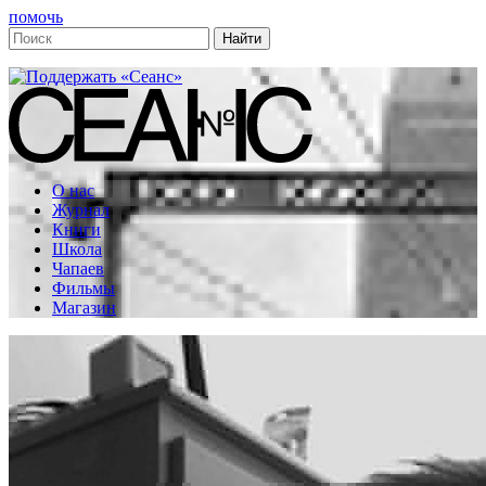
помочь
О нас
Журнал
Книги
Школа
Чапаев
Фильмы
Магазин