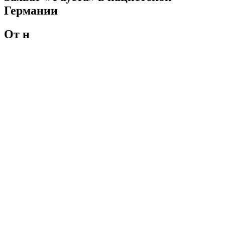
Германии
От н