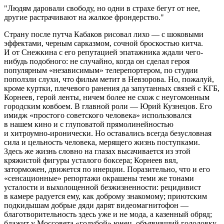
Людям даровали свободу, но одни в страхе бегут от нее,
другие растрачивают на жалкое фрондерство.
Страну после путча Кабаков рисовал лихо — с шоковыми
эффектами, черным сарказмом, сочной броскостью китча.
И от Снежкина с его репутацией эпатажника ждали чего-
нибудь подобного: не случайно, когда он сделал героя
популярным «независимым» телерепортером, по студии
поползли слухи, что фильм метит в Невзорова. Но, пожалуй,
кроме куртки, плечевого ранения да запутанных связей с КГБ,
Корнеев, герой ленты, ничем более не схож с неугомонным
городским ковбоем. В главной роли — Юрий Кузнецов. Его
имидж «простого советского человека» использовался
в нашем кино и с глуповатой прямолинейностью
и хитроумно-иронически. Но оставались всегда безусловная
сила и цельность человека, мерящего жизнь поступками.
Здесь же жизнь словно на глазах высачивается из этой
кряжистой фигуры усталого боксера; Корнеев вял,
заторможен, движется по инерции. Поразительно, что и его
«сенсационные» репортажи окрашены теми же тонами
усталости и выхолощенной безжизненности: рецидивист
в камере радуется ему, как доброму знакомому; приютским
подкидышам добрые дяди дарят видеомагнитофон —
благотворительность здесь уже и не мода, а казенный обряд;
блажит у Моссовета «голубой» юнец, объявивший голодовку