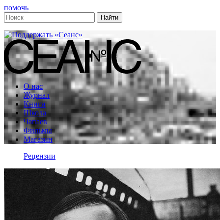
помочь
О нас
Журнал
Книги
Школа
Чапаев
Фильмы
Магазин
Рецензии