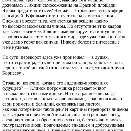
дожидаясь… акции самосожжения на Красной площади.
Чтобы предотвратить ее? Нет же — чтобы блеснуть в эфире
сенсацией! В фильме отсутствует сцена самосожжения —
Снежкин врезает титр, что съемка запрещена каким-
то высоким московским чином. Но отсутствие этих кадров
здесь еще значимее. Зияние символизирует истинную цену
героическим жестам отчаяния в мире, где чужие жизни и так
уже давно горят как спички. Никому более не интересные
и не нужные.
По сути, переворот здесь уже произошел — в душах,
и что за разница, есть ли при этом на улицах танки. Оттого,
верно, с такой апатией относятся тут к папке, что жжет руки
Корнееву…
Страшно, конечно, когда в его видениях-прозрениях
будущего? — Клинок погромщика рассекает живот
и вываливаются сизые кишки. Но не страшнее ли, когда
в списках, составленных заговорщиками, люди выискивают
свои приметы и фамилии, склоняясь над листом
как над лотерейной таблицей? И картины переворота лишены
здесь мрачного величия Апокалипсиса: по грязному снегу,
среди костров и разбросанного мусора, бестолково мечутся
полураздетые люди, подгоняемые гиканьем и добродушным
матерком загонщиков. Страшен тут выстрел в упор, но куда