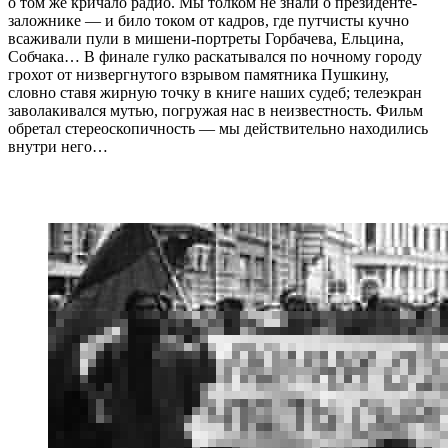
о том же кричало радио. Мы толком не знали о президенте-
заложнике — и било током от кадров, где путчисты кучно
всаживали пули в мишени-портреты Горбачева, Ельцина,
Собчака… В финале гулко раскатывался по ночному городу
грохот от низвергнутого взрывом памятника Пушкину,
словно ставя жирную точку в книге наших судеб; телеэкран
заволакивался мутью, погружая нас в неизвестность. Фильм
обретал стереоскопичность — мы действительно находились
внутри него…