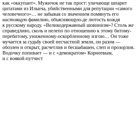
как «оккупант». Мужичок не так прост: уличающе шпарит
цитатами из Ильича, убийственными для репутации «самого
человечного»… не забывая со значением помянуть его
настоящую
фамилию, объясняющую-де лютость вождя
к русскому народу. «Великодержавный шовинизм»? Столь же
справедливо, сколь и нелепо по отношению к этому битому-
перебитому, униженному-оскорбленному изгою… Он тоже
мучается за судьбу своей несчастной земли, он разом —
обозлен и открыт, расчетлив и бесшабашен, слеп и прозорлив.
Водочку попивает — и с «демократом» Корнеевым,
и с воякой-путчист