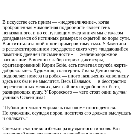
В искусстве есть прием — «недоувеличение», когда
проброшенная мимолетная подробность являет тень
неназванного, и по ее пугающим очертаниям мы с ужасом
догадываемся об истинных размерах и скрытой до поры сути.
В антитоталитарной прозе примеров тому тьма. У Замятина
в регламентированном государстве свято чтут «выдающийся
памятник древней письменности» — железнодорожное
расписание. В военных лабораториях диктатуры,
сфантазированной Карин Бойе, есть почетная служба жертв-
добровольцев. Художник, солагерник Ивана Денисовича,
подновляет номера на робах — иного назначения живописцу
здесь как бы и не мыслится. Весь Шаламов — в бесстрастно
перечисленных мелких, мельчайших подробностях быта,
раздирающих душу. У Боровского — чего стоят одни
шутки
узников Освенцима!
Публицист может «прижечь глаголом» иного деятеля.
Но художник, осуждая порок, носителя его должен выслушать
и оплакать.
Снежкин счастливо избежал разнузданного гиньоля. Вот
скучливый треп телегруппы, мающейся в машине,