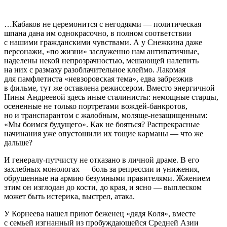
…Кабаков не церемонится с негодяями — политическая
шпана дана им однокрасочно, в полном соответствии
с нашими гражданскими чувствами. А у Снежкина даже
персонажи, «по жизни» заслуженно нам антипатичные,
наделены некой непрозрачностью, мешающей налепить
на них с размаху разоблачительное клеймо. Лакомая
для памфлетиста «невзоровская тема», едва забрезжив
в фильме, тут же оставлена режиссером. Вместо энергичной
Нины Андреевой здесь иные сталинисты: немощные старцы,
осененные не только портретами вождей-банкротов,
но и транспарантом с жалобным, моляще-незащищенным:
«Мы боимся будущего». Как не бояться? Распрекрасные
начинания уже опустошили их тощие карманы — что же
дальше?
И генералу-путчисту не отказано в личной драме. В его
захлебных монологах — боль за репрессии и унижения,
обрушенные на армию безумными правителями. Жжением
этим он изглодан до кости, до края, и ясно — выплеском
может быть истерика, выстрел, атака.
У Корнеева нашел приют беженец «дядя Коля», вместе
с семьей изгнанный из пробуждающейся Средней Азии