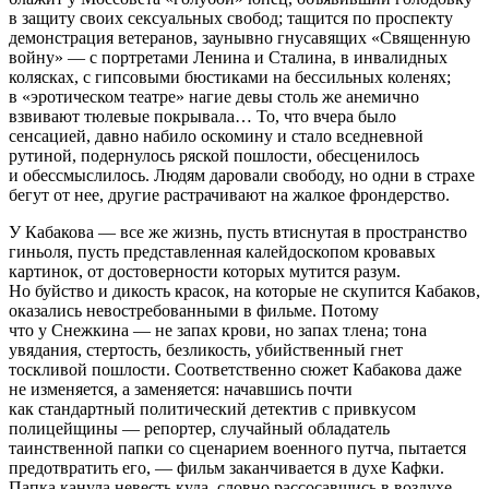
в защиту своих сексуальных свобод; тащится по проспекту
демонстрация ветеранов, заунывно гнусавящих «Священную
войну» — с портретами Ленина и Сталина, в инвалидных
колясках, с гипсовыми бюстиками на бессильных коленях;
в «эротическом театре» нагие девы столь же анемично
взвивают тюлевые покрывала… То, что вчера было
сенсацией, давно набило оскомину и стало вседневной
рутиной, подернулось ряской пошлости, обесценилось
и обессмыслилось. Людям даровали свободу, но одни в страхе
бегут от нее, другие растрачивают на жалкое фрондерство.
У Кабакова — все же жизнь, пусть втиснутая в пространство
гиньоля, пусть представленная калейдоскопом кровавых
картинок, от достоверности которых мутится разум.
Но буйство и дикость красок, на которые не скупится Кабаков,
оказались невостребованными в фильме. Потому
что у Снежкина — не запах крови, но запах тлена; тона
увядания, стертость, безликость, убийственный гнет
тоскливой пошлости. Соответственно сюжет Кабакова даже
не изменяется, а заменяется: начавшись почти
как стандартный политический детектив с привкусом
полицейщины — репортер, случайный обладатель
таинственной папки со сценарием военного путча, пытается
предотвратить его, — фильм заканчивается в духе Кафки.
Папка канула невесть куда, словно рассосавшись в воздухе,