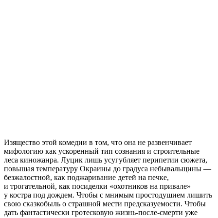
Изящество этой комедии в том, что она не развенчивает
мифологию как ускоренный тип сознания и строительные
леса киножанра. Луцик лишь усугубляет перипетии сюжета,
повышая температуру Окраины до градуса небывальщины —
безжалостной, как поджаривание детей на печке,
и трогательной, как посиделки «охотников на привале»
у костра под дождем. Чтобы с мнимым простодушием лишить
свою сказкобыль о страшной мести предсказуемости. Чтобы
дать фантастически гротесковую жизнь-после-смерти уже