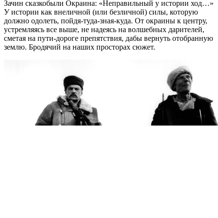
Зачин сказкобыли Окраина: «Неправильный у истории ход…»
У истории как внеличной (или безличной) силы, которую
должно одолеть, пойдя-туда-зная-куда. От окраины к центру,
устремляясь все выше, не надеясь на волшебных дарителей,
сметая на пути-дороге препятствия, дабы вернуть отобранную
землю. Бродячий на наших просторах сюжет.