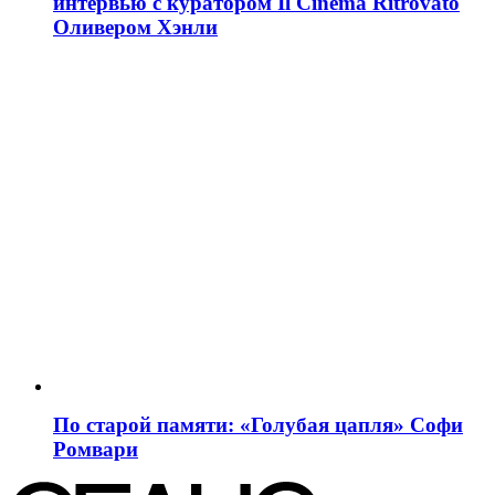
интервью с куратором Il Cinema Ritrovato
Оливером Хэнли
По старой памяти: «Голубая цапля» Софи
Ромвари