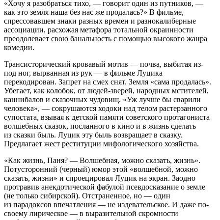
«Хочу я разобраться тихо, — говорит один из путников, —
как это земля наша без нас же продалась?» В фильме,
спрессовавшем знаки разных времен и разнокалиберные
ассоциации, расхожая метафора тотальной окраинности
преодолевает свою банальность с помощью высокого жанра
комедии.
Трансисторический кровавый мотив — почва, выбитая из-
под ног, вырванная из рук — в фильме Луцика
перекодирован. Запрет на смех снят. Земля «сама продалась».
Убегает, как колобок, от людей-зверей, народных мстителей,
каннибалов и сказочных чудовищ. «Уж лучше бы сварили
человека», — сокрушаются ходоки над телом растерзанного
супостата, взывая к детской памяти советского протагониста
волшебных сказок, посланного в кино и в жизнь сделать
из сказки быль. Луцик эту быль возвращает в сказку.
Предлагает жест реституции мифологического хозяйства.
«Как жизнь, Паня? — Волшебная, можно сказать, жизнь».
Потусторонний (черный) юмор этой «волшебной, можно
сказать, жизни» и спроецировал Луцик на экран. Заодно
протравив анекдотической фабулой псевдосказание о земле
(не только сибирской). Отстраненное, но — один
из парадоксов впечатления — не издевательское. И даже по-
своему лирическое — в выразительной скромности