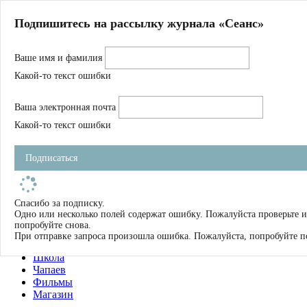
Главная
Подпишитесь на рассылку журнала «Сеанс»
О нас
Авторы
Ваше имя и фамилия
Магазин
Журнал
Какой-то текст ошибки
Книги
Спецпроекты
Ваша электронная почта
Школа
Устав
Какой-то текст ошибки
Отчетность
Фильмы
Подписаться
Имена
Тэги
искать
Спасибо за подписку.
Одно или несколько полей содержат ошибку. Пожалуйста проверьте и
О нас
попробуйте снова.
Журнал
При отправке запроса произошла ошибка. Пожалуйста, попробуйте п
Книги
Школа
Чапаев
Фильмы
Магазин