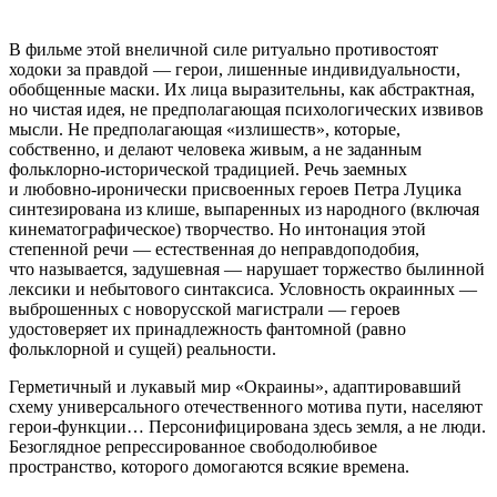
В фильме этой внеличной силе ритуально противостоят
ходоки за правдой — герои, лишенные индивидуальности,
обобщенные маски. Их лица выразительны, как абстрактная,
но чистая идея, не предполагающая психологических извивов
мысли. Не предполагающая «излишеств», которые,
собственно, и делают человека живым, а не заданным
фольклорно-исторической
традицией. Речь заемных
и
любовно-иронически
присвоенных героев Петра Луцика
синтезирована из клише, выпаренных из народного (включая
кинематографическое) творчество. Но интонация этой
степенной речи — естественная до неправдоподобия,
что называется, задушевная — нарушает торжество былинной
лексики и небытового синтаксиса. Условность окраинных —
выброшенных с новорусской магистрали — героев
удостоверяет их принадлежность фантомной (равно
фольклорной и сущей) реальности.
Герметичный и лукавый мир «Окраины», адаптировавший
схему универсального отечественного мотива пути, населяют
герои-функции
… Персонифицирована здесь земля, а не люди.
Безоглядное репрессированное свободолюбивое
пространство, которого домогаются всякие времена.