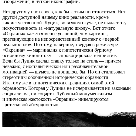
изображения, в чуткой иконографии.
Нет других у нас героев, как бы к этим ни относиться. Нет
другой доступной нашему кино реальности, кроме
как искусственной. Луцик, во всяком случае, не выдает эту
искусственность за «натуральную школу». Вот отчего
«Окраина» кажется менее условной, чем картины,
претендующие на непосредственный контакт с «первой
реальностью». Поэтому, наверное, твердая в режиссуре
«Окраина» — маргиналия к гипотетически бурному
основному кинопотоку — спровоцировала неприятие.
Если бы Луцик сделал ставку только на стиль — причем
неважно, с ностальгической или разоблачительной
мотивацией — шуметь не пришлось бы. Но он стилизовал
стереотипы обобщенной исторической образности.
И к тому же в киногенических традициях самой этой
образности. Которая у Луцика не исчерпывается ни законами
соцреализма, ни соцарта. Лубочный монументализм
и эпическая жестокость «Окраины» нивелируются
гротесковой абсурдностью.