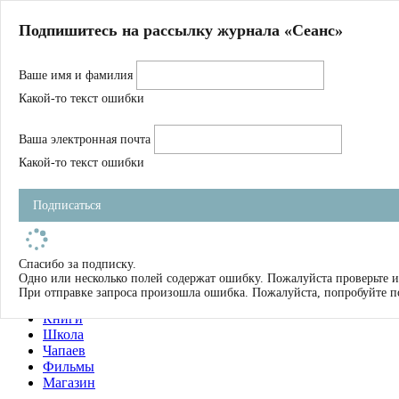
Главная
Подпишитесь на рассылку журнала «Сеанс»
О нас
Авторы
Ваше имя и фамилия
Магазин
Журнал
Какой-то текст ошибки
Книги
Спецпроекты
Ваша электронная почта
Школа
Устав
Какой-то текст ошибки
Отчетность
Фильмы
Подписаться
Имена
Тэги
искать
Спасибо за подписку.
Одно или несколько полей содержат ошибку. Пожалуйста проверьте и
О нас
При отправке запроса произошла ошибка. Пожалуйста, попробуйте п
Журнал
Книги
Школа
Чапаев
Фильмы
Магазин