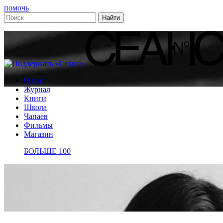
помочь
О нас
Журнал
Книги
Школа
Чапаев
Фильмы
Магазин
БОЛЬШЕ 100