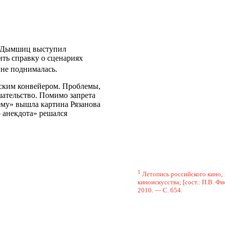
ор Дымшиц выступил
ть справку о сценариях
 не поднималась.
еским конвейером. Проблемы,
шательство. Помимо запрета
ему» вышла картина Рязанова
 анекдота» решался
1
Летопись российского кино,
киноискусства; [сост.: П.В. Фи
2010. — С. 654.