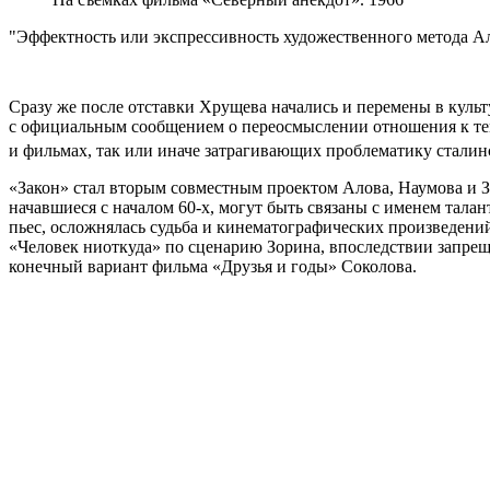
Эффектность или экспрессивность художественного метода Ало
Сразу же после отставки Хрущева начались и перемены в кул
с официальным сообщением о переосмыслении отношения к тем
и фильмах, так или иначе затрагивающих проблематику сталин
«Закон» стал вторым совместным проектом Алова, Наумова и 
начавшиеся с началом 60-х, могут быть связаны с именем тал
пьес, осложнялась судьба и кинематографических произведени
«Человек ниоткуда» по сценарию Зорина, впоследствии запрещ
конечный вариант фильма «Друзья и годы» Соколова.