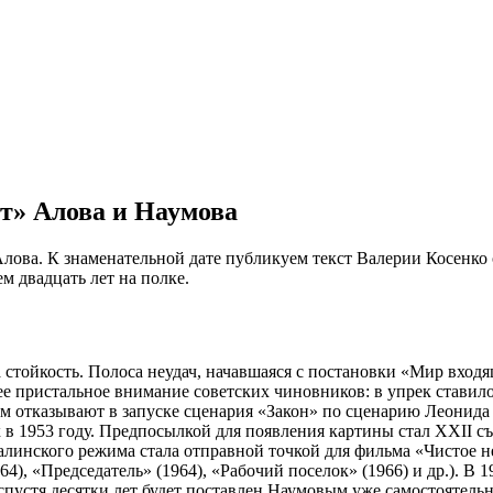
т» Алова и Наумова
Алова. К знаменательной дате публикуем текст Валерии Косенко 
 двадцать лет на полке.
стойкость. Полоса неудач, начавшаяся с постановки «Мир вход
ее пристальное внимание советских чиновников: в упрек ставил
 отказывают в запуске сценария «Закон» по сценарию Леонида 
в 1953 году. Предпосылкой для появления картины стал XXII с
линского режима стала отправной точкой для фильма «Чистое неб
, «Председатель» (1964), «Рабочий поселок» (1966) и др.). В 
спустя десятки лет будет поставлен Наумовым уже самостоятельн