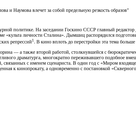
ва и Наумова влечет за собой предельную резкость образов
ьтурной политике. На заседании Госкино СССР главный редакт
е «культа личности Сталина». Дымшиц распорядился подготови
1
ских репрессий
. В кино вплоть до перестройки эта тема больше
Зорина — а также второй работой, столкнувшейся с бюрократич
антливого драматурга, многократно переживавшего подобное вме
й, связанных с именем сценариста. В один год с «Миром входящ
енная к кинопрокату, а одновременно с постановкой «Скверного