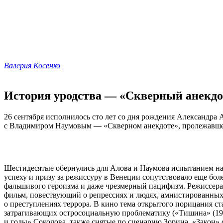
Валерия Косенко
История уродства — «Скверный анекдо
26 сентября исполнилось сто лет со дня рождения Александра 
с Владимиром Наумовым — «Скверном анекдоте», пролежавшем
Шестидесятые обернулись для Алова и Наумова испытанием на 
успеху и призу за режиссуру в Венеции сопутствовало еще бол
фальшивого героизма и даже чрезмерный пацифизм. Режиссерам
фильм, повествующий о репрессиях и людях, амнистированных 
о преступлениях террора. В кино тема открытого порицания ста
затрагивающих остросоциальную проблематику («Тишина» (1964)
и годы» Соколова, также снятые по сценарию Зорина. «Закон» 