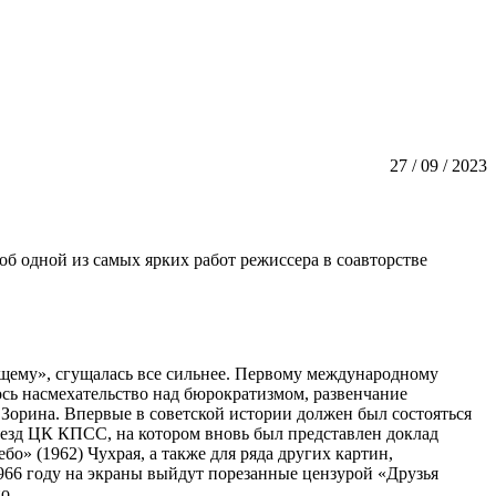
27 / 09 / 2023
об одной из самых ярких работ режиссера в соавторстве
ящему», сгущалась все сильнее. Первому международному
ось насмехательство над бюрократизмом, развенчание
Зорина. Впервые в советской истории должен был состояться
ъезд ЦК КПСС, на котором вновь был представлен доклад
о» (1962) Чухрая, а также для ряда других картин,
1966 году на экраны выйдут порезанные цензурой «Друзья
о.