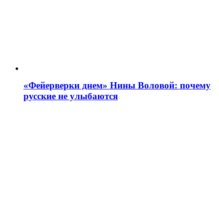
«Фейерверки днем» Нины Воловой: почему
русские не улыбаются