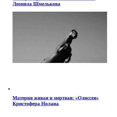
Леонида Шмелькова
Материя живая и мертвая: «Одиссея»
Кристофера Нолана