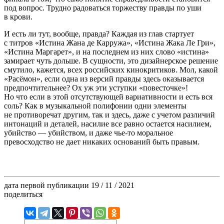
под вопрос. Трудно радоваться торжеству правды по уши
в крови.
И есть ли тут, вообще, правда? Каждая из глав стартует
с титров «Истина Жана де Карружа», «Истина Жака Ле Гри»,
«Истина Маргарет», и на последнем из них слово «истина»
замирает чуть дольше. В сущности, это дизайнерское решение
смутило, кажется, всех российских кинокритиков. Мол, какой
«Расёмон», если одна из версий правды здесь оказывается
предпочтительнее? Ох уж эти уступки «повесточке»!
Но что если в этой отсутствующей вариативности и есть вся
соль? Как в музыкальной полифонии одни элементы
не противоречат другим, так и здесь, даже с учетом различий
интонаций и деталей, насилие все равно остается насилием,
убийство — убийством, и даже чье-то моральное
превосходство не дает никаких оснований быть правым.
дата первой публикации
19 / 11 / 2021
поделиться