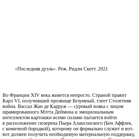
«Последняя дуэль». Реж. Ридли Скотт. 2021
Во Франции XIV века живется непросто. Страной правит
Карл VI, получивший прозвище Безумный, тлеет Столетняя
война. Вассал Жан де Карруж — суровый вояка с лицом
шрамированного Мэтта Деймона и эмоциональным
интеллектом картошки всеми силами пытается войти
в расположение сюзерена Пьера Алансонского (Бен Аффлек,
с комичной бородкой), которому он формально служит и вот-
вот должен получить необходимую материальную поддержку,