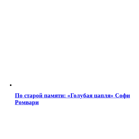
По старой памяти: «Голубая цапля» Софи
Ромвари