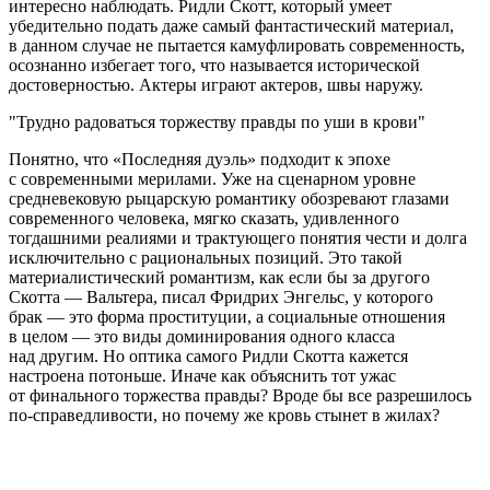
интересно наблюдать. Ридли Скотт, который умеет
убедительно подать даже самый фантастический материал,
в данном случае не пытается камуфлировать современность,
осознанно избегает того, что называется исторической
достоверностью. Актеры играют актеров, швы наружу.
Трудно радоваться торжеству правды по уши в крови
Понятно, что «Последняя дуэль» подходит к эпохе
с современными мерилами. Уже на сценарном уровне
средневековую рыцарскую романтику обозревают глазами
современного человека, мягко сказать, удивленного
тогдашними реалиями и трактующего понятия чести и долга
исключительно с рациональных позиций. Это такой
материалистический романтизм, как если бы за другого
Скотта — Вальтера, писал Фридрих Энгельс, у которого
брак — это форма проституции, а социальные отношения
в целом — это виды доминирования одного класса
над другим. Но оптика самого Ридли Скотта кажется
настроена потоньше. Иначе как объяснить тот ужас
от финального торжества правды? Вроде бы все разрешилось
по-справедливости, но почему же кровь стынет в жилах?