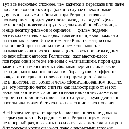
Тут все несколько сложнее, чем кажется в пересказе или даже
после первого просмотра (как и в случае с некоторыми
другими важными работами сэра Ридли, настоящая
популярность придет уже после выхода на видео). Дело
не в полифонической структуре, знакомой по «Расёмону»
и еще десятку фильмов и сериалов — фильм поделен
на несколько глав, в которых излагается «правда» каждого
из главных героев. И не в том, что Ридли Скотт, всегда
ставивший профессионализм и ремесло выше так
называемого авторского начала (оставаясь при этом одним
из важнейших авторов Голливуда), дает мастер-класс,
повторяя одни и те же эпизоды с мельчайшими, порой едва
заметными изменениями: небольшая перемена актерской
реакции, монтажного ритма и выбора звуковых эффектов
рождают совершенно новую интерпретацию. И даже
не в простом, но громко и четко сформулированном посыле.
Да, эту историю легко считать как иллюстрацию
#MeToo
:
изнасилование всегда остается изнасилованием, даже если
одной из сторон показалось что-то другое, а хуже действий
насильника может быть только нежелание в это поверить.
В «Последней дуэли» вроде бы вообще ничего не должно
всерьез удивлять. В средневековье Ридли погружается
не в первый раз, высекать поэзию из лязга металла и литров
бутафорской крови он умеет даже с закрытыми глазами: