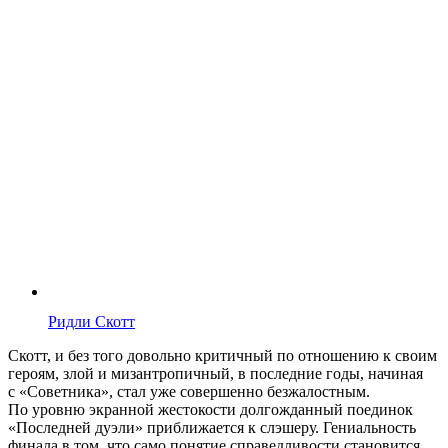
Ридли Скотт
Скотт, и без того довольно критичный по отношению к своим
героям, злой и мизантропичный, в последние годы, начиная
с «Советника», стал уже совершенно безжалостным.
По уровню экранной жестокости долгожданный поединок
«Последней дуэли» приближается к слэшеру. Гениальность
финала в том, что само понятие справедливости становится