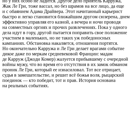
но у них особо не ладится. Другое дело приятель Карружа,
Жак Ле Гри, тоже вассал, но без шрамов на все лицо, да еще
и с обаянием Адама Драйвера. Этот начитанный карьерист
быстро и легко становится ближайшим другом сюзерена, днем
эффективно управляя его казной, а вечера и ночи проводя
на совместных оргиях и прочих развлечениях. Пока у одного
дела идут в гору, другой пытается поправить свое положение
участием в маленьких, но не таких уж победоносных
кампаниях. Обстановка накаляется, отношения портятся.
Но окончательно Карружа и Ле Гри делает врагами событие
дикое даже по меркам средневековой Франции: мадам
де Карруж (Джоди Комер) жалуется прибывшему с очередной
войны мужу, что во время его отсутствия в их замок обманом
проник Ле Гри, который ее изнасиловал. Тот все отрицает,
судья в замешательстве, и решит всё божья воля, рыцарский
поединок — кто победит, тот и прав. История основана
на реальных событиях.