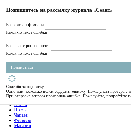
Главная
Подпишитесь на рассылку журнала «Сеанс»
О нас
Авторы
Ваше имя и фамилия
Магазин
Журнал
Какой-то текст ошибки
Книги
Спецпроекты
Ваша электронная почта
Школа
Устав
Какой-то текст ошибки
Отчетность
Фильмы
Подписаться
Имена
Тэги
искать
Спасибо за подписку.
Одно или несколько полей содержат ошибку. Пожалуйста проверьте и
О нас
При отправке запроса произошла ошибка. Пожалуйста, попробуйте п
Журнал
Книги
Школа
Чапаев
Фильмы
Магазин