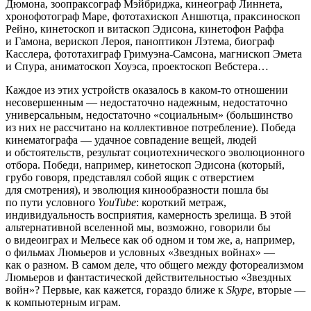
Дюмона, зоопраксограф Мэйбриджа, кинеограф Линнета,
хронофотограф Маре, фототахископ Аншютца, праксиноскоп
Рейно, кинетоскоп и витаскоп Эдисона, кинетофон Раффа
и Гамона, верископ Лероя, паноптикон Лэтема, биограф
Касслера, фототахиграф Гримуэна-Самсона, магнископ Эмета
и Спура, аниматоскоп Хоуэса, проектоскоп Вебстера…
Каждое из этих устройств оказалось в каком-то отношении
несовершенным — недостаточно надежным, недостаточно
универсальным, недостаточно «социальным» (большинство
из них не рассчитано на коллективное потребление). Победа
кинематографа — удачное совпадение вещей, людей
и обстоятельств, результат социотехнического эволюционного
отбора. Победи, например, кинетоскоп Эдисона (который,
грубо говоря, представлял собой ящик с отверстием
для смотрения), и эволюция кинообразности пошла бы
по пути условного
YouTube
: короткий метраж,
индивидуальность восприятия, камерность зрелища. В этой
альтернативной вселенной мы, возможно, говорили бы
о видеоиграх и Мельесе как об одном и том же, а, например,
о фильмах Люмьеров и условных «Звездных войнах» —
как о разном. В самом деле, что общего между фотореализмом
Люмьеров и фантастической действительностью «Звездных
войн»? Первые, как кажется, гораздо ближе к
Skype
, вторые —
к компьютерным играм.