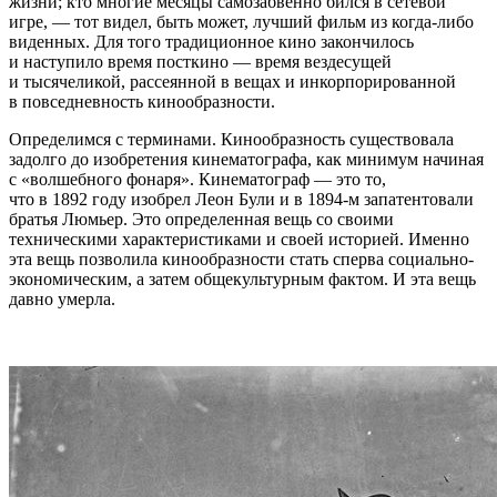
жизни; кто многие месяцы самозабвенно бился в сетевой
игре, — тот видел, быть может, лучший фильм из когда-либо
виденных. Для того традиционное кино закончилось
и наступило время посткино — время вездесущей
и тысячеликой, рассеянной в вещах и инкорпорированной
в повседневность кинообразности.
Определимся с терминами. Кинообразность существовала
задолго до изобретения кинематографа, как минимум начиная
с «волшебного фонаря». Кинематограф — это то,
что в 1892 году изобрел Леон Були и в 1894-м запатентовали
братья Люмьер. Это определенная вещь со своими
техническими характеристиками и своей историей. Именно
эта вещь позволила кинообразности стать сперва социально-
экономическим, а затем общекультурным фактом. И эта вещь
давно умерла.