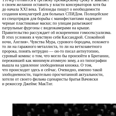
о своем желании оставить у власти консерваторов хотя бы
до начала XXI века. Таблоиды пишут о необходимости
создания концлагерей для больных СПИДом. Полицейские
из спецотрядов для борьбы с манифестантами надевают
черные пластиковые маски; по улицам разъезжают
патрульные фургоны с видеокамерами на крыше.
Правительство рассуждает об искоренении гомосексуализма.
В этих условиях я чувствую себя Кассандрой. Спокойной
ночи, Англия». Чувства Мура, сурового бородача, похожего
то ли на гаражного металлиста, то ли на ветхозаветного
пророка, понять нетрудно — он-то писал антиутопию,
суровый комикс о том, что могло бы произойти в Британии,
пережившей как минимум атомную зиму, а из типографии
вышла на удивление злободневная книжка. О том,
что происходит здесь и сейчас. Очевидно, именно такой
злободневности, тщательно просчитанной актуальности,
хотели от своего фильма сценаристы братья Вачовски
и режиссер Джеймс МакТиг.