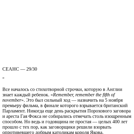
СЕАНС — 29/30
Все началось со стихотворной строчки, которую в Англии
знает каждый ребенок. «
Remember, remember the fifth of
november
». Это был сильный ход — назначить на 5 ноября
премьеру фильма, в финале которого взрывается британский
Парламент. Никогда еще день раскрытия Порохового заговора
и ареста Гая Фокса не собирались отмечать столь изощренным
способом. Но ведь и годовщина не простая — целых 400 лет
прошло с тех пор, как заговорщики решили взорвать
опротивевшего добрым католикам короля Якова.