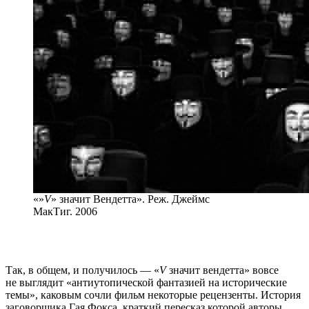
«»
V
» значит Вендетта». Реж. Джеймс
МакТиг. 2006
Так, в общем, и получилось — «
V
значит вендетта» вовсе
не выглядит «антиутопической фантазией на исторические
темы», каковым сочли фильм некоторые рецензенты. История
заговорщика Гая Фокса, краткий пересказ которой авторы