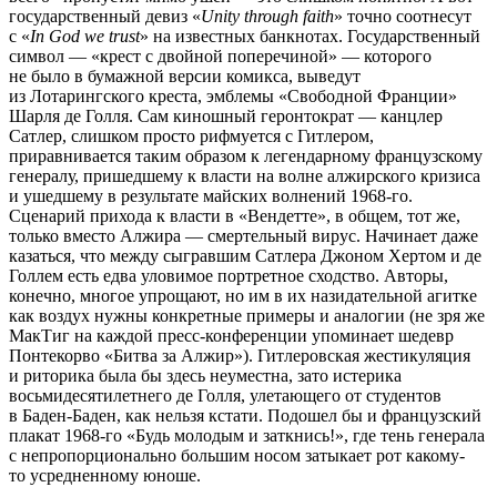
государственный девиз «
Unity through faith
» точно соотнесут
с «
In God we trust
» на известных банкнотах. Государственный
символ — «крест с двойной поперечиной» — которого
не было в бумажной версии комикса, выведут
из Лотарингского креста, эмблемы «Свободной Франции»
Шарля де Голля. Сам киношный геронтократ — канцлер
Сатлер, слишком просто рифмуется с Гитлером,
приравнивается таким образом к легендарному французскому
генералу, пришедшему к власти на волне алжирского кризиса
и ушедшему в результате майских волнений 1968-го.
Сценарий прихода к власти в «Вендетте», в общем, тот же,
только вместо Алжира — смертельный вирус. Начинает даже
казаться, что между сыгравшим Сатлера Джоном Хертом и де
Голлем есть едва уловимое портретное сходство. Авторы,
конечно, многое упрощают, но им в их назидательной агитке
как воздух нужны конкретные примеры и аналогии (не зря же
МакТиг на каждой пресс-конференции упоминает шедевр
Понтекорво «Битва за Алжир»). Гитлеровская жестикуляция
и риторика была бы здесь неуместна, зато истерика
восьмидесятилетнего де Голля, улетающего от студентов
в Баден-Баден, как нельзя кстати. Подошел бы и французский
плакат 1968-го «Будь молодым и заткнись!», где тень генерала
с непропорционально большим носом затыкает рот какому-
то усредненному юноше.