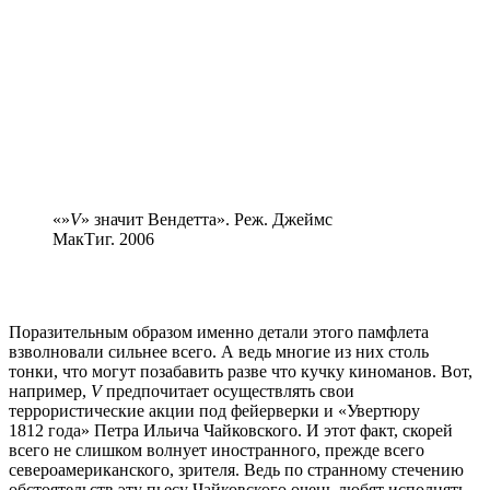
«»
V
» значит Вендетта». Реж. Джеймс
МакТиг. 2006
Поразительным образом именно детали этого памфлета
взволновали сильнее всего. А ведь многие из них столь
тонки, что могут позабавить разве что кучку киноманов. Вот,
например,
V
предпочитает осуществлять свои
террористические акции под фейерверки и «Увертюру
1812 года» Петра Ильича Чайковского. И этот факт, скорей
всего не слишком волнует иностранного, прежде всего
североамериканского, зрителя. Ведь по странному стечению
обстоятельств эту пьесу Чайковского очень любят исполнять