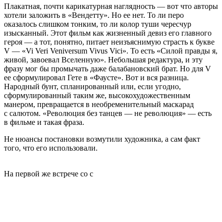
Плакатная, почти карикатурная наглядность — вот что авторы
хотели заложить в «Вендетту». Но ее нет. То ли перо
оказалось слишком тонким, то ли колор туши чересчур
изысканный. Этот фильм как жизненный девиз его главного
героя — а тот, понятно, питает неизъяснимую страсть к букве
V — «Vi Veri Veniversum Vivus Vici». То есть «Силой правды я,
живой, завоевал Вселенную». Небольшая редактура, и эту
фразу мог бы промычать даже балабановский брат. Но для V
ее сформулировал Гете в «Фаусте». Вот и вся разница.
Народный бунт, спланированный или, если угодно,
сформулированный таким же, высокохудожественным
манером, превращается в необременительный маскарад
с салютом. «Революция без танцев — не революция» — есть
в фильме и такая фраза.
Не нюансы постановки возмутили художника, а сам факт
того, что его использовали.
На первой же встрече со с