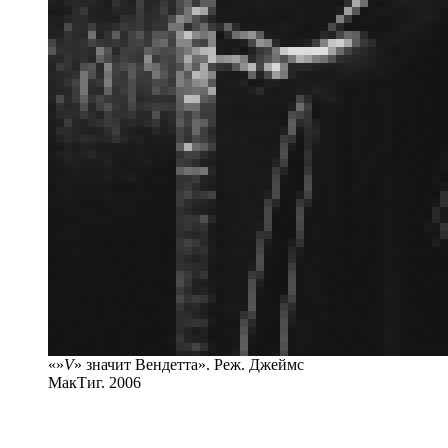
«»
V
» значит Вендетта». Реж. Джеймс
МакТиг. 2006