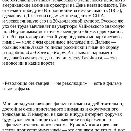
американские военные оркестры на День независимости. Так
отмечают победу во Второй войне за независимость (1812),
сделавшую Джексона седьмым президентом США
и увековечившую его на 20-долларовой купюре. Русское же
ухо без труда вычленяет из увертюры Чайковского знакомую
по «Неуловимым мстителям» мелодию «Боже, царя храни».
И наблюдать анархический угар под звуки монархического
гимна — мало с чем сравнимое наслаждение. Дальше —
больше: князь Львов-то писал российский гимн по образу
и подобию «
God Save the King
». А взрывать парламент
под такой саундтрек, да напялив маску Гая Фокса, — это
и вовсе ни в какие ворота.
«Революция без танцев — не революция» — есть в фильме
и такая фраза.
Многие задумки авторов фильма и комикса, действительно,
достойны очень пристального внимания и скрупулезного
толкования. И наверно, на каких-нибудь интернет-форумах
будут увлеченно спорить о символике изображенного
в фильме тоталитарного режима. Крик «Англия превыше
всего» пропустят мимо ушей — это слишком понятно. А вот