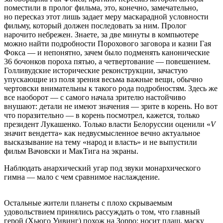
поместили в пролог фильма, это, конечно, замечательно,
но пересказ этот лишь задает меру маскарадной условности
фильму, который должен последовать за ним. Пролог
нарочито небрежен. Знаете, за две минуты в компьютере
можно найти подробности Порохового заговора и казни Гая
Фокса — и непонятно, зачем было подменять канонические
36 бочонков пороха пятью, а четвертование — повешением.
Голливудские исторические реконструкции, зачастую
упускающие из поля зрения весьма важные вещи, обычно
чертовски внимательны к такого рода подробностям. Здесь же
все наоборот — с самого начала зрителю настойчиво
внушают: детали не имеют значения — зрите в корень. Но вот
что поразительно — в корень посмотрел, кажется, только
президент Лукашенко. Только власти Белоруссии оценили «
V
значит вендетта» как недвусмысленное вечно актуальное
высказывание на тему «народ и власть» и не выпустили
фильм Вачовски и МакТига на экраны.
Наблюдать анархический угар под звуки монархического
гимна — мало с чем сравнимое наслаждение.
Остальные жители планеты с плохо скрываемым
удовольствием принялись рассуждать о том, что главный
герой (Хьюго Уивинг) похож на Зорро: носит плащ, маску