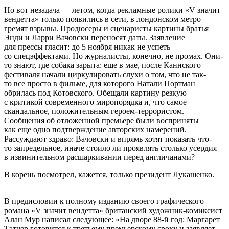
Но вот незадача — летом, когда рекламные ролики «V значит
вендетта» только появились в сети, в лондонском метро
гремят взрывы. Продюсеры и сценаристы картины братья
Энди и Ларри Вачовски переносят даты. Заявление
для прессы гласит: до 5 ноября никак не успеть
со спецэффектами. Но журналисты, конечно, не промах. Они-
то знают, где собака зарыта: еще в мае, после Каннского
фестиваля начали циркулировать слухи о том, что не так-
то все просто в фильме, для которого Натали Портман
обрилась под Котовского. Обещали картину резкую —
с критикой современного миропорядка и, что самое
скандальное, положительным героем-террористом.
Сообщения об отложенной премьере были восприняты
как еще одно подтверждение авторских намерений.
Рассуждают здраво: Вачовски и впрямь хотят показать что-
то запредельное, иначе стоило ли проявлять столько усердия
в извинительном расшаркивании перед англичанами?
В корень посмотрел, кажется, только президент Лукашенко.
В предисловии к полному изданию своего графического
романа «V значит вендетта» британский художник-комиксист
Алан Мур написал следующее: «На дворе 88-й год: Маргарет
Тэтчер готовится к третьему премьерскому сроку и заявляет