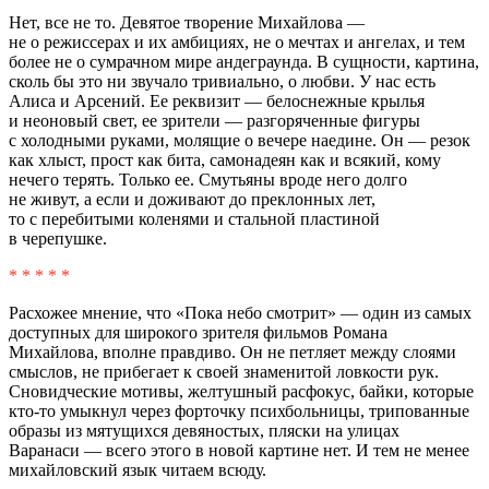
Нет, все не то. Девятое творение Михайлова —
не о режиссерах и их амбициях, не о мечтах и ангелах, и тем
более не о сумрачном мире андеграунда. В сущности, картина,
сколь бы это ни звучало тривиально, о любви. У нас есть
Алиса и Арсений. Ее реквизит — белоснежные крылья
и неоновый свет, ее зрители — разгоряченные фигуры
с холодными руками, молящие о вечере наедине. Он — резок
как хлыст, прост как бита, самонадеян как и всякий, кому
нечего терять. Только ее. Смутьяны вроде него долго
не живут, а если и доживают до преклонных лет,
то с перебитыми коленями и стальной пластиной
в черепушке.
* * * * *
Расхожее мнение, что «Пока небо смотрит» — один из самых
доступных для широкого зрителя фильмов Романа
Михайлова, вполне правдиво. Он не петляет между слоями
смыслов, не прибегает к своей знаменитой ловкости рук.
Сновидческие мотивы, желтушный расфокус, байки, которые
кто-то умыкнул через форточку психбольницы, трипованные
образы из мятущихся девяностых, пляски на улицах
Варанаси — всего этого в новой картине нет. И тем не менее
михайловский язык читаем всюду.