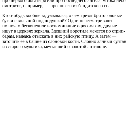
про первого богатыря или про последнего ангела. «Пока небо
смотрит», например, — про ангела из бандитского сна.
Кто-нибудь вообще задумывался, о чем грезят бритоголовые
бугаи с волыной под подушкой? Одни пересматривают
по ночам бесконечное воспоминание о росомахах, другие
ищут в церквях зеркала. Здешний воротила мечется по стрип-
барам, надеясь отыскать в них райскую птицу. А затем —
заточить ее в башне из слоновой кости. Словно алчный султан
из старого мультика, мечтавший о золотой антилопе.