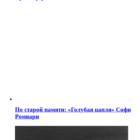
По старой памяти: «Голубая цапля» Софи
Ромвари