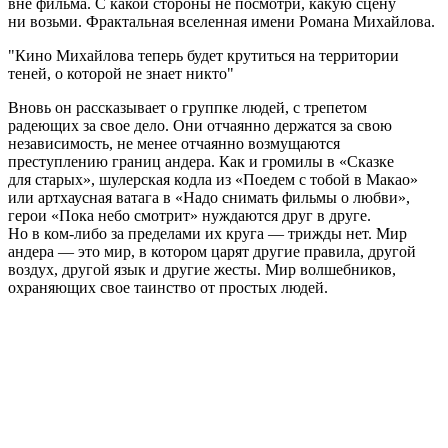
вне фильма. С какой стороны не посмотри, какую сцену
ни возьми. Фрактальная вселенная имени Романа Михайлова.
Кино Михайлова теперь будет крутиться на территории
теней, о которой не знает никто
Вновь он рассказывает о группке людей, с трепетом
радеющих за свое дело. Они отчаянно держатся за свою
независимость, не менее отчаянно возмущаются
преступлению границ андера. Как и громилы в «Сказке
для старых», шулерская кодла из «Поедем с тобой в Макао»
или артхаусная ватага в «Надо снимать фильмы о любви»,
герои «Пока небо смотрит» нуждаются друг в друге.
Но в ком-либо за пределами их круга — трижды нет. Мир
андера — это мир, в котором царят другие правила, другой
воздух, другой язык и другие жесты. Мир волшебников,
охраняющих свое таинство от простых людей.