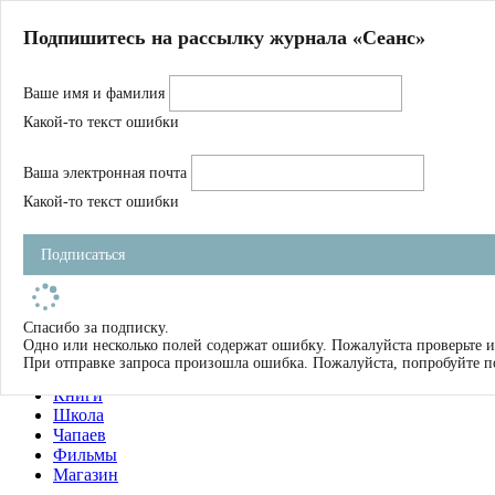
Главная
Подпишитесь на рассылку журнала «Сеанс»
О нас
Авторы
Ваше имя и фамилия
Магазин
Журнал
Какой-то текст ошибки
Книги
Спецпроекты
Ваша электронная почта
Школа
Устав
Какой-то текст ошибки
Отчетность
Фильмы
Подписаться
Имена
Тэги
искать
Спасибо за подписку.
Одно или несколько полей содержат ошибку. Пожалуйста проверьте и
О нас
При отправке запроса произошла ошибка. Пожалуйста, попробуйте п
Журнал
Книги
Школа
Чапаев
Фильмы
Магазин