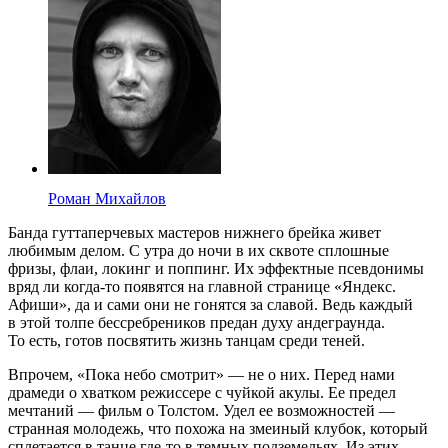
Роман Михайлов
Банда гуттаперчевых мастеров нижнего брейка живет
любимым делом. С утра до ночи в их сквоте сплошные
фризы, флаи, локинг и поппинг. Их эффектные псевдонимы
вряд ли когда-то появятся на главной странице «Яндекс.
Афиши», да и сами они не гонятся за славой. Ведь каждый
в этой толпе бессребреников предан духу андеграунда.
То есть, готов посвятить жизнь танцам среди теней.
Впрочем, «Пока небо смотрит» — не о них. Перед нами
драмеди о хватком режиссере с чуйкой акулы. Ее предел
мечтаний — фильм о Толстом. Удел ее возможностей —
странная молодежь, что похожа на змеиный клубок, который
сплетается в танце где-то в темных подземельях. Из этих