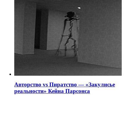
Авторство vs Пиратство — «Закулисье
реальности» Кейна Парсонса