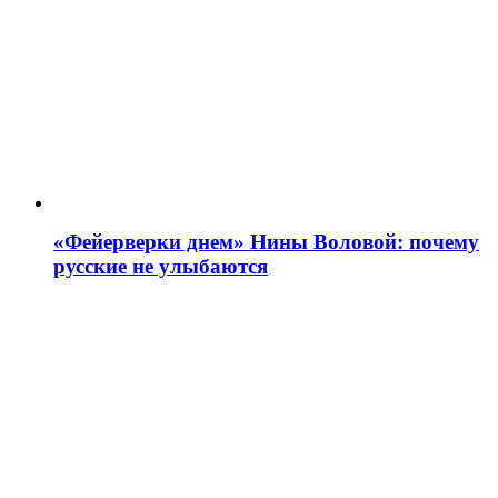
«Фейерверки днем» Нины Воловой: почему
русские не улыбаются