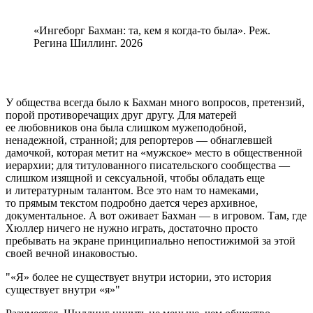
«Ингеборг Бахман: та, кем я когда-то была». Реж.
Регина Шиллинг. 2026
У общества всегда было к Бахман много вопросов, претензий,
порой противоречащих друг другу. Для матерей
ее любовников она была слишком мужеподобной,
ненадежной, странной; для репортеров — обнаглевшей
дамочкой, которая метит на «мужское» место в общественной
иерархии; для титулованного писательского сообщества —
слишком изящной и сексуальной, чтобы обладать еще
и литературным талантом. Все это нам то намеками,
то прямым текстом подробно дается через архивное,
документальное. А вот оживает Бахман — в игровом. Там, где
Хюллер ничего не нужно играть, достаточно просто
пребывать на экране принципиально непостижимой за этой
своей вечной инаковостью.
«Я» более не существует внутри истории, это история
существует внутри «я»