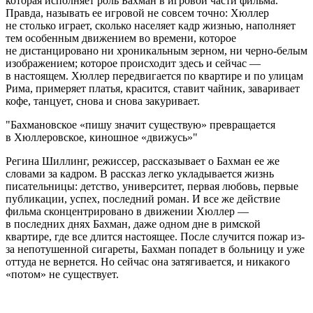
которая исполняет роль Бахман в игровой части фильма.
Правда, называть ее игровой не совсем точно: Хюллер
не столько играет, сколько населяет кадр жизнью, наполняет
тем особенным движением во времени, которое
не дистанцировано ни хроникальным зерном, ни черно-белым
изображением; которое происходит здесь и сейчас —
в настоящем. Хюллер передвигается по квартире и по улицам
Рима, примеряет платья, красится, ставит чайник, заваривает
кофе, танцует, снова и снова закуривает.
Бахмановское «пишу значит существую» превращается
в Хюллеровское, киношное «движусь»
Регина Шиллинг, режиссер, рассказывает о Бахман ее же
словами за кадром. В рассказ легко укладывается жизнь
писательницы: детство, университет, первая любовь, первые
публикации, успех, последний роман. И все же действие
фильма сконцентрировано в движении Хюллер —
в последних днях Бахман, даже одном дне в римской
квартире, где все длится настоящее. После случится пожар из-
за непотушенной сигареты, Бахман попадет в больницу и уже
оттуда не вернется. Но сейчас она затягивается, и никакого
«потом» не существует.