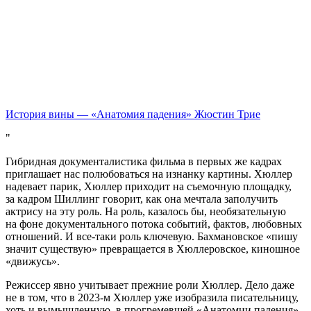
История вины — «Анатомия падения» Жюстин Трие
Гибридная документалистика фильма в первых же кадрах
приглашает нас полюбоваться на изнанку картины. Хюллер
надевает парик, Хюллер приходит на съемочную площадку,
за кадром Шиллинг говорит, как она мечтала заполучить
актрису на эту роль. На роль, казалось бы, необязательную
на фоне документального потока событий, фактов, любовных
отношений. И все-таки роль ключевую. Бахмановское «пишу
значит существую» превращается в Хюллеровское, киношное
«движусь».
Режиссер явно учитывает прежние роли Хюллер. Дело даже
не в том, что в 2023-м Хюллер уже изобразила писательницу,
хоть и вымышленную, в прогремевшей «Анатомии падения».