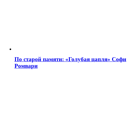
По старой памяти: «Голубая цапля» Софи
Ромвари