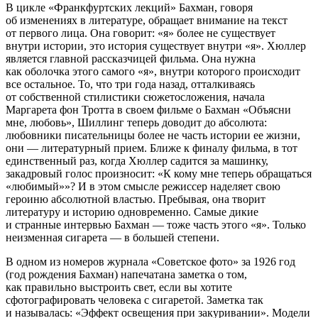
В цикле «Франкфуртских лекций» Бахман, говоря
об изменениях в литературе, обращает внимание на текст
от первого лица. Она говорит: «я» более не существует
внутри истории, это история существует внутри «я». Хюллер
является главной рассказчицей фильма. Она нужна
как оболочка этого самого «я», внутри которого происходит
все остальное. То, что три года назад, отталкиваясь
от собственной стилистики сюжетосложения, начала
Маргарета фон Тротта в своем фильме о Бахман «Объясни
мне, любовь», Шиллинг теперь доводит до абсолюта:
любовники писательницы более не часть истории ее жизни,
они — литературный прием. Ближе к финалу фильма, в тот
единственный раз, когда Хюллер садится за машинку,
закадровый голос произносит: «К кому мне теперь обращаться
«любимый»»? И в этом смысле режиссер наделяет свою
героиню абсолютной властью. Пребывая, она творит
литературу и историю одновременно. Самые дикие
и странные интервью Бахман — тоже часть этого «я». Только
неизменная сигарета — в большей степени.
В одном из номеров журнала «Советское фото» за 1926 год
(год рождения Бахман) напечатана заметка о том,
как правильно выстроить свет, если вы хотите
сфотографировать человека с сигаретой. Заметка так
и называлась: «Эффект освещения при закуривании». Модели