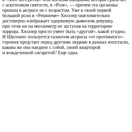
с аскетизмом святости, в «Розе», — причем эта органика
пришла к актрисе не с возрастом. Уже в своей первой
большой роли в «Реквиеме» Хюллер ошеломительно
достоверно изображает одержимую дьяволом девушку,
при этом ни на миллиметр не заступая на территорию
хоррора. Хюллер просто умеет быть «другой», какой угодно.
И Шиллинг пользуется талантом актрисы «от противного»:
героиня предстает перед другими людьми в разных ипостасях,
какова же она наедине с собой, своей квартирой
и вожделенной сигаретой? Еще одна.