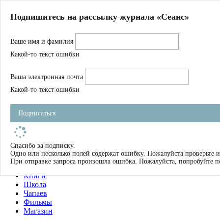
Главная
Подпишитесь на рассылку журнала «Сеанс»
О нас
Авторы
Ваше имя и фамилия
Магазин
Журнал
Какой-то текст ошибки
Книги
Спецпроекты
Ваша электронная почта
Школа
Устав
Какой-то текст ошибки
Отчетность
Фильмы
Подписаться
Имена
Тэги
искать
Спасибо за подписку.
Одно или несколько полей содержат ошибку. Пожалуйста проверьте и
О нас
При отправке запроса произошла ошибка. Пожалуйста, попробуйте п
Журнал
Книги
Школа
Чапаев
Фильмы
Магазин