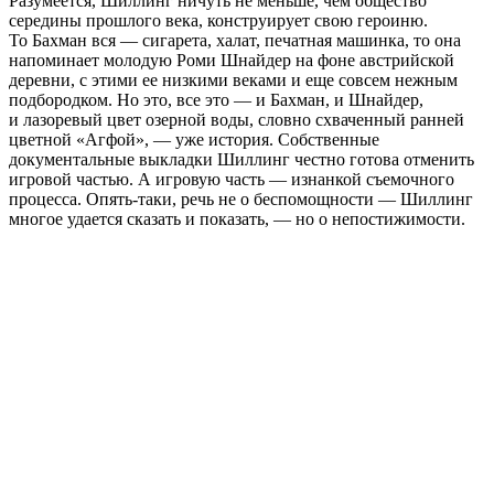
Разумеется, Шиллинг ничуть не меньше, чем общество
середины прошлого века, конструирует свою героиню.
То Бахман вся — сигарета, халат, печатная машинка, то она
напоминает молодую Роми Шнайдер на фоне австрийской
деревни, с этими ее низкими веками и еще совсем нежным
подбородком. Но это, все это — и Бахман, и Шнайдер,
и лазоревый цвет озерной воды, словно схваченный ранней
цветной «Агфой», — уже история. Собственные
документальные выкладки Шиллинг честно готова отменить
игровой частью. А игровую часть — изнанкой съемочного
процесса. Опять-таки, речь не о беспомощности — Шиллинг
многое удается сказать и показать, — но о непостижимости.