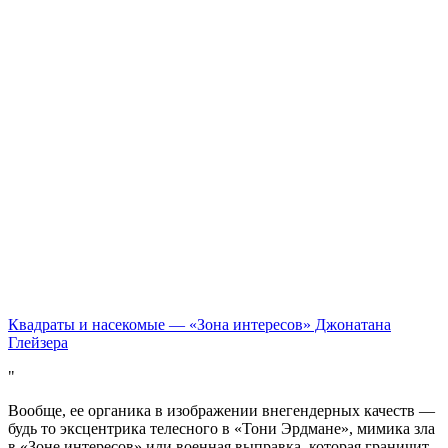
Квадраты и насекомые — «Зона интересов» Джонатана
Глейзера
Вообще, ее органика в изображении внегендерных качеств —
будь то эксцентрика телесного в «Тони Эрдмане», мимика зла
в «Зоне интересов» или военная выправка, которая граничит