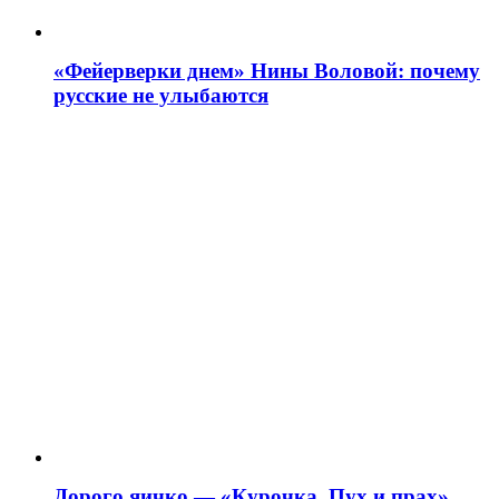
«Фейерверки днем» Нины Воловой: почему
русские не улыбаются
Дорого яичко — «Курочка. Пух и прах»