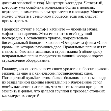
досками запасной выход. Минус три каскадера. Четвертый,
которому уже ослаблены крепежные болты в полозьях
вертолета, внимательно всматривается в площадку. Многое
можно углядеть в съемочном процессе, если как следует
присмотреться.
Продюсер стучит в гольф в кабинете — любимая забава
мафиозных парвеню. Жена его спит со всей группой
поочередно. Постановщик трюков, подозрительно
бисексуальный блондин, хвастает «Оскаром» за фильм «Своя
кровь», на котором разбились двое. Правильные парни летят
с высоты, бьются в машинах и строят планы (гиблое дело) —
неправильные парни торгуются за лишний косарь и портят
страховочное оборудование.
Голливуд как он есть во всем своем уродстве и блеске кривого
зеркала, да еще и с хай-классом постановочных сцен.
Пятикратный кульбит автомобиля с большим пальцем в кадр
из раздавленной кабины впечатлил не избалованное
action
movies
население настолько, что многие мечтали прицепом
зазырить и фильм, что делался группой и требовал стольких
каскадерских смертей.