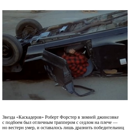
Звезда «Каскадеров» Роберт Форстер в зимней джинсовке
с подбоем был отличным траппером с седлом на плече —
но вестерн умер, и оставалось лишь дразнить победительниц