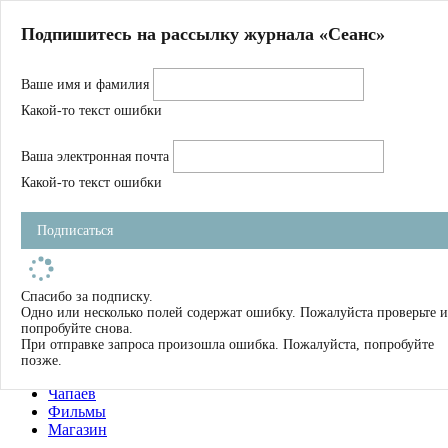
Главная
Подпишитесь на рассылку журнала «Сеанс»
О нас
Авторы
Ваше имя и фамилия
Магазин
Журнал
Какой-то текст ошибки
Книги
Спецпроекты
Ваша электронная почта
Школа
Устав
Какой-то текст ошибки
Отчетность
Фильмы
Подписаться
Имена
Тэги
искать
Спасибо за подписку.
Одно или несколько полей содержат ошибку. Пожалуйста проверьте и
О нас
попробуйте снова.
Журнал
При отправке запроса произошла ошибка. Пожалуйста, попробуйте
Книги
позже.
Школа
Чапаев
Фильмы
Магазин