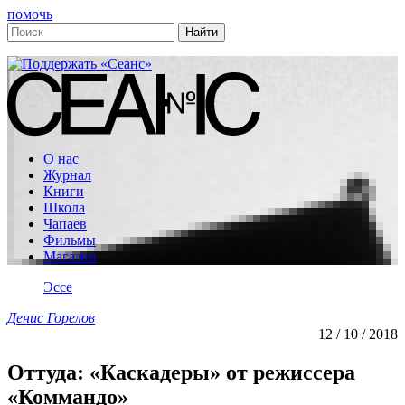
помочь
О нас
Журнал
Книги
Школа
Чапаев
Фильмы
Магазин
Эссе
Денис Горелов
12 / 10 / 2018
Оттуда: «Каскадеры» от режиссера
«Коммандо»