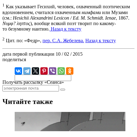
1
Как указывает Гесихий, человек, охваченный поэтическим
вдохновением, считался охваченным
нимфами
или Музами
(см.:
Hesichii Alexandrini Lexicon / Ed. M. Schmidt. Ienae
, 1867.
Νυμφ? ληπτος
), вообще всякий поэт творит по какому-
то безумному наитию.
Назад к тексту
2
Цит. по: «Федр»,
пер. С.А. Жебелева.
Назад к тексту
дата первой публикации
10 / 02 / 2015
поделиться
Получать рассылку «Сеанса»
Читайте также