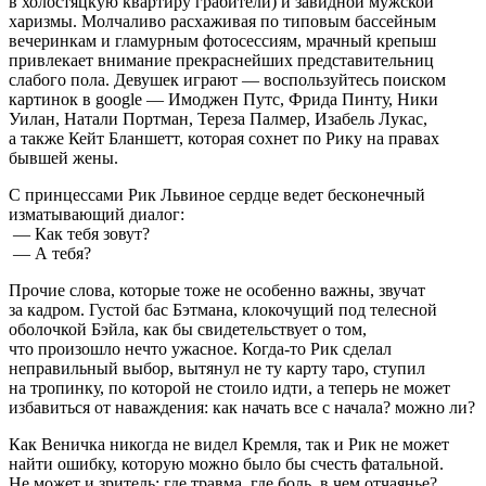
в холостяцкую квартиру грабители) и завидной мужской
харизмы. Молчаливо расхаживая по типовым бассейным
вечеринкам и гламурным фотосессиям, мрачный крепыш
привлекает внимание прекраснейших представительниц
слабого пола. Девушек играют — воспользуйтесь поиском
картинок в google — Имоджен Путс, Фрида Пинту, Ники
Уилан, Натали Портман, Тереза Палмер, Изабель Лукас,
а также Кейт Бланшетт, которая сохнет по Рику на правах
бывшей жены.
С принцессами Рик Львиное сердце ведет бесконечный
изматывающий диалог:
— Как тебя зовут?
— А тебя?
Прочие слова, которые тоже не особенно важны, звучат
за кадром. Густой бас Бэтмана, клокочущий под телесной
оболочкой Бэйла, как бы свидетельствует о том,
что произошло нечто ужасное. Когда-то Рик сделал
неправильный выбор, вытянул не ту карту таро, ступил
на тропинку, по которой не стоило идти, а теперь не может
избавиться от наваждения: как начать все с начала? можно ли?
Как Веничка никогда не видел Кремля, так и Рик не может
найти ошибку, которую можно было бы счесть фатальной.
Не может и зритель: где травма, где боль, в чем отчаянье?