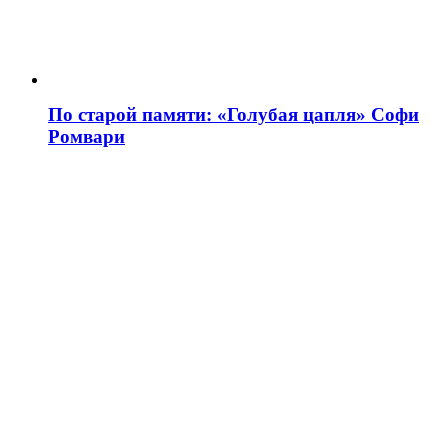
По старой памяти: «Голубая цапля» Софи
Ромвари