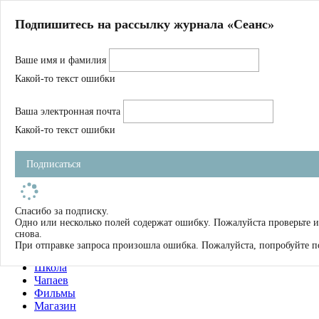
Главная
Подпишитесь на рассылку журнала «Сеанс»
О нас
Авторы
Ваше имя и фамилия
Магазин
Журнал
Какой-то текст ошибки
Книги
Спецпроекты
Ваша электронная почта
Школа
Устав
Какой-то текст ошибки
Отчетность
Фильмы
Подписаться
Имена
Тэги
искать
Спасибо за подписку.
Одно или несколько полей содержат ошибку. Пожалуйста проверьте 
О нас
снова.
Журнал
При отправке запроса произошла ошибка. Пожалуйста, попробуйте п
Книги
Школа
Чапаев
Фильмы
Магазин