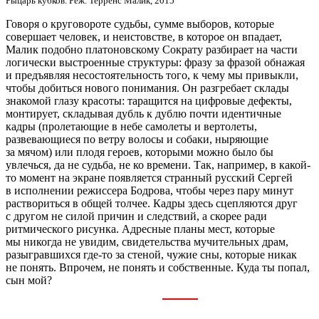
Рыцарь кубков. Реж. Терренс Малик, 2015
Говоря о круговороте судьбы, сумме выборов, которые
совершает человек, и неистовстве, в которое он впадает,
Малик подобно платоновскому Сократу разбирает на части
логически выстроенные структуры: фразу за фразой обнажая
и предъявляя несостоятельность того, к чему мы привыкли,
чтобы добиться нового понимания. Он разгребает склады
знакомой глазу красоты: таращится на цифровые дефекты,
монтирует, складывая дубль к дублю почти идентичные
кадры (пролетающие в небе самолеты и вертолеты,
развевающиеся по ветру волосы и собаки, ныряющие
за мячом) или плодя героев, которыми можно было бы
увлечься, да не судьба, не ко времени. Так, например, в какой-
то момент на экране появляется странный русский Сергей
в исполнении режиссера Бодрова, чтобы через пару минут
раствориться в общей толчее. Кадры здесь сцепляются друг
с другом не силой причин и следствий, а скорее ради
ритмического рисунка. Адресные планы мест, которые
мы никогда не увидим, свидетельства мучительных драм,
разыгравшихся где-то за стеной, чужие сны, которые никак
не понять. Впрочем, не понять и собственные. Куда ты попал,
сын мой?