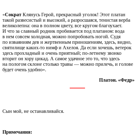
«
Сократ
Клянусь Герой, прекрасный уголок! Этот платан
такой развесистый и высокий, а разросшаяся, тенистая верба
великолепна: она в полном цвету, все кругом благоухает.
И что за славный родник пробивается под платаном: вода
в нем совсем холодная, можно попробовать ногой. Судя
по изваяниям дев и жертвенным приношениям, здесь, видно,
святилище каких-то нимф и Ахелоя. Да если хочешь, ветерок
здесь прохладный и очень приятный; по-летнему звонко
вторит он хору цикад. А самое удачное это то, что здесь
на пологом склоне столько травы — можно прилечь, и голове
будет очень удобно».
Платон. «Федр»
Сын мой, не останавливайся.
Примечания: