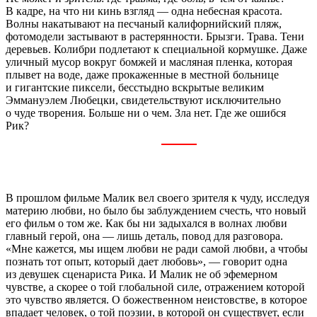
В кадре, на что ни кинь взгляд — одна небесная красота.
Волны накатывают на песчаный калифорнийский пляж,
фотомодели застывают в растерянности. Брызги. Трава. Тени
деревьев. Колибри подлетают к специальной кормушке. Даже
уличный мусор вокруг бомжей и масляная пленка, которая
плывет на воде, даже прокаженные в местной больнице
и гигантские пиксели, бесстыдно вскрытые великим
Эммануэлем Любецки, свидетельствуют исключительно
о чуде творения. Больше ни о чем. Зла нет. Где же ошибся
Рик?
В прошлом фильме Малик вел своего зрителя к чуду, исследуя
материю любви, но было бы заблуждением счесть, что новый
его фильм о том же. Как бы ни задыхался в волнах любви
главный герой, она — лишь деталь, повод для разговора.
«Мне кажется, мы ищем любви не ради самой любви, а чтобы
познать тот опыт, который дает любовь», — говорит одна
из девушек сценариста Рика. И Малик не об эфемерном
чувстве, а скорее о той глобальной силе, отражением которой
это чувство является. О божественном неистовстве, в которое
впадает человек, о той поэзии, в которой он существует, если