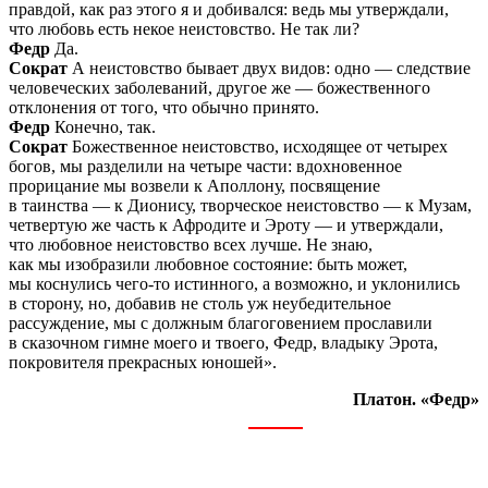
правдой, как раз этого я и добивался: ведь мы утверждали,
что любовь есть некое неистовство. Не так ли?
Федр
Да.
Сократ
А неистовство бывает двух видов: одно — следствие
человеческих заболеваний, другое же — божественного
отклонения от того, что обычно принято.
Федр
Конечно, так.
Сократ
Божественное неистовство, исходящее от четырех
богов, мы разделили на четыре части: вдохновенное
прорицание мы возвели к Аполлону, посвящение
в таинства — к Дионису, творческое неистовство — к Музам,
четвертую же часть к Афродите и Эроту — и утверждали,
что любовное неистовство всех лучше. Не знаю,
как мы изобразили любовное состояние: быть может,
мы коснулись чего-то истинного, а возможно, и уклонились
в сторону, но, добавив не столь уж неубедительное
рассуждение, мы с должным благоговением прославили
в сказочном гимне моего и твоего, Федр, владыку Эрота,
покровителя прекрасных юношей».
Платон. «Федр»