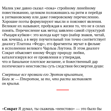
Малик уже давно сказал «пока» стройному линейному
повествованию, целиком положившись на ритм и перейдя
к уитмановскому или даже гомеровскому перечислению.
Хорошие поэты формулируют мысли и поясняют явления.
Великие их называют, пробуждая к жизни то, что не в силах
понять. Перечисление как метод заявлено самой структурой
«Рыцаря кубков»: это колода карт таро (набор знаков, читай,
как хочешь), а в меру поучительный тон точно соответствует
диалогу Платона «Федр», его фрагменты звучат в фильме
в исполнении великого Чарльза Лоутона. В этом диалоге
Сократ объясняет юному Федру природу любви,
каталогизируя все ее проявления и утверждая,
что и банальное плотское желание, и божественный дар
поэтического неистовства суть следствия бессмертия души:
Смертные все прозвали его Эротом крылатым,
Боги ж — Птеротом, за то, что расти заставляет
он крылья.
«
Сократ
Я думал, ты скажешь «неистово» — это было бы