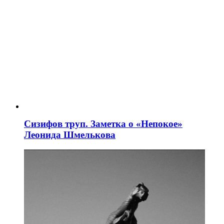
Сизифов труп. Заметка о «Непокое»
Леонида Шмелькова