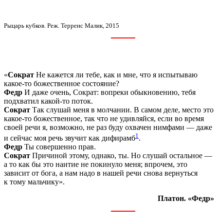
Рыцарь кубков. Реж. Терренс Малик, 2015
«
Сократ
Не кажется ли тебе, как и мне, что я испытываю
какое-то божественное состояние?
Федр
И даже очень, Сократ: вопреки обыкновению, тебя
подхватил какой-то поток.
Сократ
Так слушай меня в молчании. В самом деле, место это
какое-то божественное, так что не удивляйся, если во время
своей речи я, возможно, не раз буду охвачен нимфами — даже
1
и сейчас моя речь звучит как дифирамб
.
Федр
Ты совершенно прав.
Сократ
Причиной этому, однако, ты. Но слушай остальное —
а то как бы это наитие не покинуло меня; впрочем, это
зависит от бога, а нам надо в нашей речи снова вернуться
к тому мальчику».
Платон. «Федр»