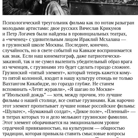
Психологический треугольник фильма как по нотам разыгран
молодыми артистами: двое русских Вячеслав Крикунов
и Петр Логачев были найдены в провинциальных театрах,
а «чеченец» с удивительным лицом Ираклий Мсхалаиа —
в грузинской школе Москвы. Последнее, конечно,
случайность, но в свете событий на Кавказе воспринимается
как знак. Если наш кинематограф, даже патриотически-
заказной, так и не сумел вылепить убедительный образ врага
из чеченцев, с грузинами это будет сделать гораздо сложнее.
Грузинский «пятый элемент», который теперь кажется кому-
то пятой колонной, входит в нашу культуру отнюдь не только
Вахтангом Кикабидзе, но гораздо глубже. Не станем
вспоминать «Летят журавли», «Я шагаю по Москве»
и”Июльский дождь” — хотя, между прочим, это лучшие
фильмы о нашей столице, все снятые грузинами. Как нарочно
этот элемент пропитывает лучшие новые российские фильмы:
«Шультес», «Бумажный солдат», «Дикое поле», «Пленный» —
в титрах которых то и дело мелькают грузинские фамилии.
Этот элемент оборачивается на эмоциональном уровне
сердечной привязанностью, на культурном — общностью
традиции, которая привыкла ставить смысловые вопросы