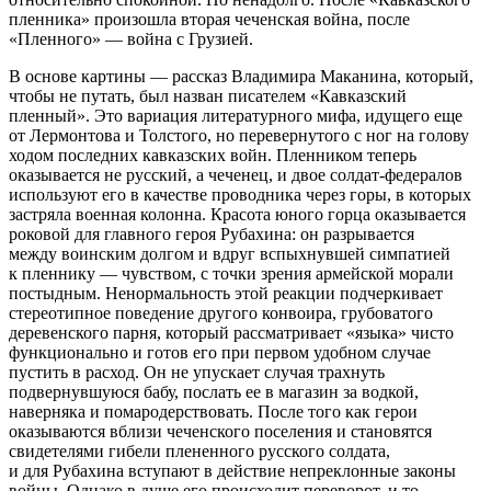
пленника» произошла вторая чеченская война, после
«Пленного» — война с Грузией.
В основе картины — рассказ Владимира Маканина, который,
чтобы не путать, был назван писателем «Кавказский
пленный». Это вариация литературного мифа, идущего еще
от Лермонтова и Толстого, но перевернутого с ног на голову
ходом последних кавказских войн. Пленником теперь
оказывается не русский, а чеченец, и двое солдат-федералов
используют его в качестве проводника через горы, в которых
застряла военная колонна. Красота юного горца оказывается
роковой для главного героя Рубахина: он разрывается
между воинским долгом и вдруг вспыхнувшей симпатией
к пленнику — чувством, с точки зрения армейской морали
постыдным. Ненормальность этой реакции подчеркивает
стереотипное поведение другого конвоира, грубоватого
деревенского парня, который рассматривает «языка» чисто
функционально и готов его при первом удобном случае
пустить в расход. Он не упускает случая трахнуть
подвернувшуюся бабу, послать ее в магазин за водкой,
наверняка и помародерствовать. После того как герои
оказываются вблизи чеченского поселения и становятся
свидетелями гибели плененного русского солдата,
и для Рубахина вступают в действие непреклонные законы
войны. Однако в душе его происходит переворот, и то,