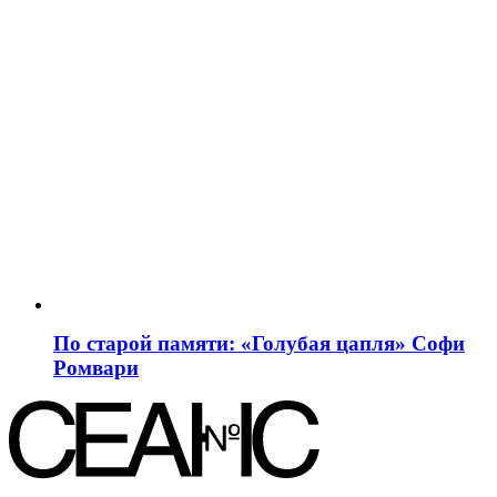
По старой памяти: «Голубая цапля» Софи
Ромвари