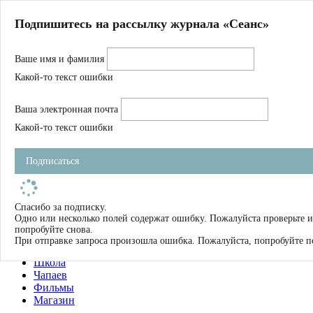
Главная
Подпишитесь на рассылку журнала «Сеанс»
О нас
Авторы
Ваше имя и фамилия
Магазин
Журнал
Какой-то текст ошибки
Книги
Спецпроекты
Ваша электронная почта
Школа
Устав
Какой-то текст ошибки
Отчетность
Фильмы
Подписаться
Имена
Тэги
искать
Спасибо за подписку.
Одно или несколько полей содержат ошибку. Пожалуйста проверьте и
О нас
попробуйте снова.
Журнал
При отправке запроса произошла ошибка. Пожалуйста, попробуйте п
Книги
Школа
Чапаев
Фильмы
Магазин