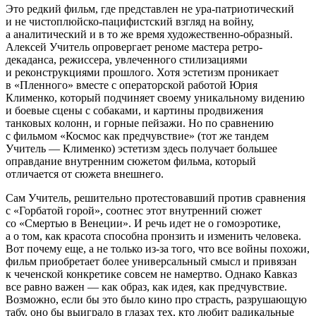
Это редкий фильм, где представлен не ура-патриотический
и не чистоплюйско-пацифистский взгляд на войну,
а аналитический и в то же время художественно-образный.
Алексей Учитель опровергает реноме мастера ретро-
декаданса, режиссера, увлеченного стилизациями
и реконструкциями прошлого. Хотя эстетизм проникает
в «Пленного» вместе с операторской работой Юрия
Клименко, который подчиняет своему уникальному видению
и боевые сцены с собаками, и картины продвижения
танковых колонн, и горные пейзажи. Но по сравнению
с фильмом «Космос как предчувствие» (тот же тандем
Учитель — Клименко) эстетизм здесь получает большее
оправдание внутренним сюжетом фильма, который
отличается от сюжета внешнего.
Сам Учитель, решительно протестовавший против сравнения
с «Горбатой горой», соотнес этот внутренний сюжет
со «Смертью в Венеции». И речь идет не о гомоэротике,
а о том, как красота способна пронзить и изменить человека.
Вот почему еще, а не только из-за того, что все войны похожи,
фильм приобретает более универсальный смысл и привязан
к чеченской конкретике совсем не намертво. Однако Кавказ
все равно важен — как образ, как идея, как предчувствие.
Возможно, если бы это было кино про страсть, разрушающую
табу, оно бы выиграло в глазах тех, кто любит радикальные