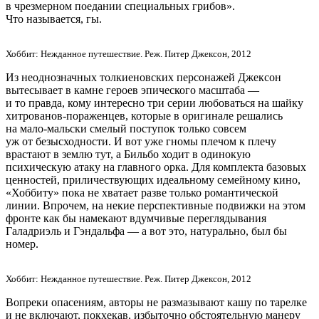
в чрезмерном поедании специальных грибов».
Что называется, гы.
Хоббит: Нежданное путешествие. Реж. Питер Джексон, 2012
Из неоднозначных толкиеновских персонажей Джексон
вытесывает в камне героев эпического масштаба —
и то правда, кому интересно три серии любоваться на шайку
хитрованов-пораженцев, которые в оригинале решались
на мало-мальски смелый поступок только совсем
уж от безысходности. И вот уже гномы плечом к плечу
врастают в землю тут, а Бильбо ходит в одинокую
психическую атаку на главного орка. Для комплекта базовых
ценностей, приличествующих идеальному семейному кино,
«Хоббиту» пока не хватает разве только романтической
линии. Впрочем, на некие перспективные подвижки на этом
фронте как бы намекают вдумчивые переглядывания
Галадриэль и Гэндальфа — а вот это, натурально, был бы
номер.
Хоббит: Нежданное путешествие. Реж. Питер Джексон, 2012
Вопреки опасениям, авторы не размазывают кашу по тарелке
и не включают, покхекав, избыточно обстоятельную манеру