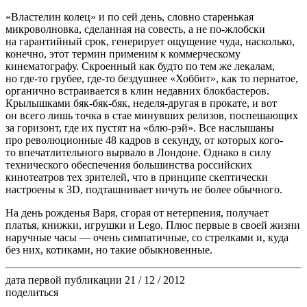
«Властелин колец» и по сей день, словно старенькая
микроволновка, сделанная на совесть, а не по-жлобски
на гарантийный срок, генерирует ощущение чуда, насколько,
конечно, этот термин применим к коммерческому
кинематографу. Скроенный как будто по тем же лекалам,
но где-то грубее, где-то бездушнее «Хоббит», как то пернатое,
органично встраивается в клин недавних блокбастеров.
Крылышками бяк-бяк-бяк, неделя-другая в прокате, и вот
он всего лишь точка в стае минувших релизов, поспешающих
за горизонт, где их пустят на «блю-рэй». Все наслышаны
про революционные 48 кадров в секунду, от которых кого-
то впечатлительного вырвало в Лондоне. Однако в силу
технического обеспечения большинства российских
кинотеатров тех зрителей, что в принципе скептически
настроены к 3D, подташнивает ничуть не более обычного.
На день рожденья Варя, сгорая от нетерпения, получает
платья, книжки, игрушки и Lego. Плюс первые в своей жизни
наручные часы — очень симпатичные, со стрелками и, куда
без них, котиками, но такие обыкновенные.
дата первой публикации
21 / 12 / 2012
поделиться