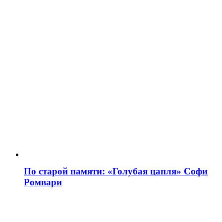
По старой памяти: «Голубая цапля» Софи
Ромвари