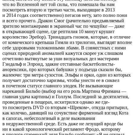
что во Вселенной нет той силы, что помешала бы нам
посмотреть вторую и третью части, выходящие в 2013
и 2014 годах соответственно) пегасов нету, зато полно пони
и всего прочего. Дракон Смог (рачительно предъявляемый
зрителю монтажерами в экранный час по чешуйке — даже
в открывающей сцене, где рептилия 10 минут крушит
королевство Эребор). Тринадцать гномов, которые, в отличие
от комического крепыша Гимли из трилогии, выглядят вполне
себе здоровыми толоконными лбами. В совместных с ними
сценах природной аномалией кажутся скорее уж слишком
отчетливо вытянутые за уши визуальных дел мастерами
Гэндальф и Элронд, эдакие отставные баскетболисты-
анорексики, про которых бабушки у подъезда сказали бы,
жалеючи: три метра сухостоя. Эльфы и орки, один из которых
получает достаточно харизмы, чтобы унести ее в сиквел
в почетном статусе главного злодея. Не вызывающие
нареканий Бильбо (выбор на его роль Мартина Фримана —
главная удача картины) и Голлум. Последний за десятилетия,
проведенные в пещерах, исхитрился однако же где-
то посмотреть DVD со вторым «Шреком», откуда притырил,
как колечко, давящий на сочувствие фирменный взгляд Кота
в сапогах, небесполезный в деле выживания
в недружественной среде. Есть даже не лезущий вроде бы
ни в какой хронологический регламент Фродо, которому
в прологе старенький дядя Бильбо сообщает: «Я не открыл