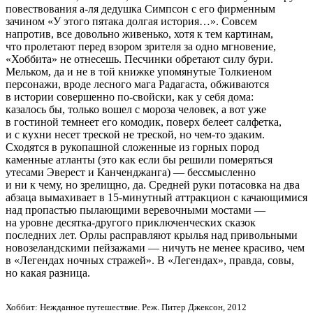
повествования а-ля дедушка Симпсон с его фирменным
зачином «У этого пятака долгая история…». Совсем
напротив, все довольно живенько, хотя к тем картинам,
что пролетают перед взором зрителя за одно мгновение,
«Хоббита» не отнесешь. Песчинки обретают силу бури.
Мельком, да и не в той книжке упомянутые Толкиеном
персонажи, вроде лесного мага Радагаста, обживаются
в истории совершенно по-свойски, как у себя дома:
казалось бы, только вошел с мороза человек, а вот уже
в гостиной темнеет его комодик, поверх белеет салфетка,
и с кухни несет треской не треской, но чем-то эдаким.
Сходятся в рукопашной сложенные из горных пород
каменные атланты (это как если бы решили померяться
утесами Эверест и Канченджанга) — бессмысленно
и ни к чему, но зрелищно, да. Средней руки потасовка на два
абзаца вымахивает в
15-минутный
аттракцион с качающимися
над пропастью пылающими веревочными мостами —
на уровне десятка-другого приключенческих сказок
последних лет. Орлы расправляют крылья над привольными
новозеландскими пейзажами — ничуть не менее красиво, чем
в «Легендах ночных стражей». В «Легендах», правда, совы,
но какая разница.
Хоббит: Нежданное путешествие. Реж. Питер Джексон, 2012