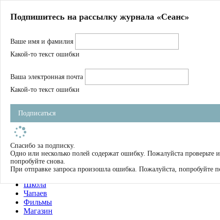
Главная
Подпишитесь на рассылку журнала «Сеанс»
О нас
Авторы
Ваше имя и фамилия
Магазин
Журнал
Какой-то текст ошибки
Книги
Спецпроекты
Ваша электронная почта
Школа
Устав
Какой-то текст ошибки
Отчетность
Фильмы
Подписаться
Имена
Тэги
искать
Спасибо за подписку.
Одно или несколько полей содержат ошибку. Пожалуйста проверьте и
О нас
попробуйте снова.
Журнал
При отправке запроса произошла ошибка. Пожалуйста, попробуйте п
Книги
Школа
Чапаев
Фильмы
Магазин