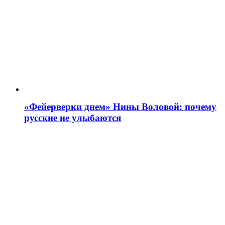
«Фейерверки днем» Нины Воловой: почему
русские не улыбаются