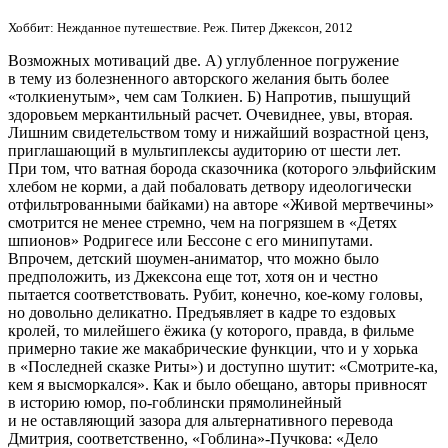
Хоббит: Нежданное путешествие. Реж. Питер Джексон, 2012
Возможных мотиваций две. А) углубленное погружение
в тему из болезненного авторского желания быть более
«толкиенутым», чем сам Толкиен. Б) Напротив, пышущий
здоровьем меркантильный расчет. Очевиднее, увы, вторая.
Лишним свидетельством тому и нижайший возрастной ценз,
приглашающий в мультиплексы аудиторию от шести лет.
При том, что ватная борода сказочника (которого эльфийским
хлебом не корми, а дай побаловать детвору идеологически
отфильтрованными байками) на авторе «Живой мертвечины»
смотрится не менее стремно, чем на погрязшем в «Детях
шпионов» Родригесе или Бессоне с его минипутами.
Впрочем, детский шоумен-аниматор, что можно было
предположить, из Джексона еще тот, хотя он и честно
пытается соответствовать. Рубит, конечно, кое-кому головы,
но довольно деликатно. Предъявляет в кадре то ездовых
кролей, то милейшего ёжика (у которого, правда, в фильме
примерно такие же макабрические функции, что и у хорька
в «Последней сказке Риты») и доступно шутит: «Смотрите-ка,
кем я высморкался». Как и было обещано, авторы привносят
в историю юмор, по-гоблински прямолинейный
и не оставляющий зазора для альтернативного перевода
Дмитрия, соответственно, «Гоблина»-Пучкова: «Дело