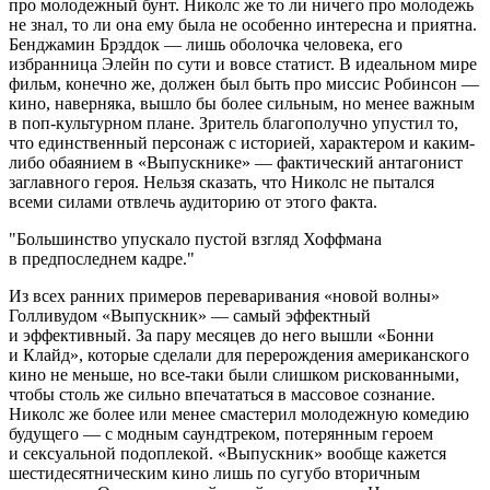
про молодежный бунт. Николс же то ли ничего про молодежь
не знал, то ли она ему была не особенно интересна и приятна.
Бенджамин Брэддок — лишь оболочка человека, его
избранница Элейн по сути и вовсе статист. В идеальном мире
фильм, конечно же, должен был быть про миссис Робинсон —
кино, наверняка, вышло бы более сильным, но менее важным
в поп-культурном плане. Зритель благополучно упустил то,
что единственный персонаж с историей, характером и каким-
либо обаянием в «Выпускнике» — фактический антагонист
заглавного героя. Нельзя сказать, что Николс не пытался
всеми силами отвлечь аудиторию от этого факта.
Большинство упускало пустой взгляд Хоффмана
в предпоследнем кадре.
Из всех ранних примеров переваривания «новой волны»
Голливудом «Выпускник» — самый эффектный
и эффективный. За пару месяцев до него вышли «Бонни
и Клайд», которые сделали для перерождения американского
кино не меньше, но все-таки были слишком рискованными,
чтобы столь же сильно впечататься в массовое сознание.
Николс же более или менее смастерил молодежную комедию
будущего — с модным саундтреком, потерянным героем
и сексуальной подоплекой. «Выпускник» вообще кажется
шестидесятническим кино лишь по сугубо вторичным