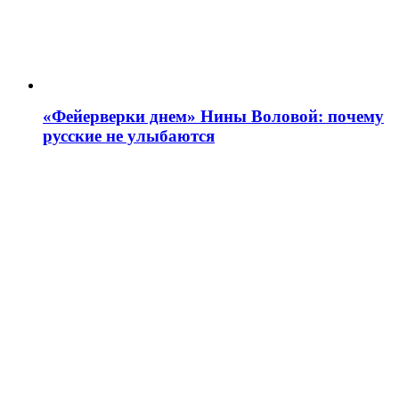
«Фейерверки днем» Нины Воловой: почему
русские не улыбаются