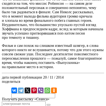
сходятся на том, что миссис Робинсон — на самом деле
положительный персонаж и совершенно непонятно, чему
было так радоваться в финале. Сам Николс рассказывал,
что в момент выхода фильма аудитория громко кричала
и хлопала во время финального побега главных героев.
Неудивительно, что большинство упускало пустой взгляд
Хоффмана в предпоследнем кадре, вслед за которым начинала
звучать успешно притворявшаяся поп-хитом песня
про темноту и тишину.
Фильм и сам похож на слишком известный шлягер, в слова
которого никто не вслушивается, потому что для этого нужны
совсем свежие уши. Последнее десятилетие повсеместного
переосмысления прошлого — пожалуй, самое благоприятное
время, чтобы наконец поставить «Выпускника»
на правильное место в истории.
дата первой публикации
20 / 11 / 2014
поделиться
Получать рассылку «Сеанса»