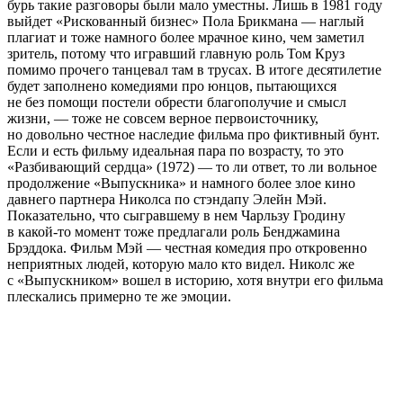
бурь такие разговоры были мало уместны. Лишь в 1981 году
выйдет «Рискованный бизнес» Пола Брикмана — наглый
плагиат и тоже намного более мрачное кино, чем заметил
зритель, потому что игравший главную роль Том Круз
помимо прочего танцевал там в трусах. В итоге десятилетие
будет заполнено комедиями про юнцов, пытающихся
не без помощи постели обрести благополучие и смысл
жизни, — тоже не совсем верное первоисточнику,
но довольно честное наследие фильма про фиктивный бунт.
Если и есть фильму идеальная пара по возрасту, то это
«Разбивающий сердца» (1972) — то ли ответ, то ли вольное
продолжение «Выпускника» и намного более злое кино
давнего партнера Николса по стэндапу Элейн Мэй.
Показательно, что сыгравшему в нем Чарльзу Гродину
в какой-то момент тоже предлагали роль Бенджамина
Брэддока. Фильм Мэй — честная комедия про откровенно
неприятных людей, которую мало кто видел. Николс же
с «Выпускником» вошел в историю, хотя внутри его фильма
плескались примерно те же эмоции.