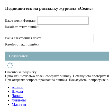
Главная
Подпишитесь на рассылку журнала «Сеанс»
О нас
Авторы
Ваше имя и фамилия
Магазин
Журнал
Какой-то текст ошибки
Книги
Спецпроекты
Ваша электронная почта
Школа
Устав
Какой-то текст ошибки
Отчетность
Фильмы
Подписаться
Имена
Тэги
искать
Спасибо за подписку.
Одно или несколько полей содержат ошибку. Пожалуйста проверьте и
О нас
При отправке запроса произошла ошибка. Пожалуйста, попробуйте п
Журнал
Книги
Школа
Чапаев
Фильмы
Магазин