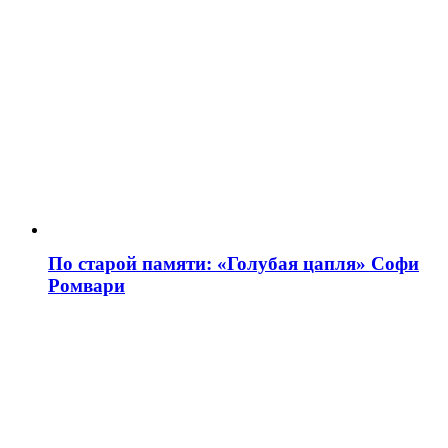
По старой памяти: «Голубая цапля» Софи
Ромвари