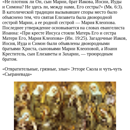
«Не плотник ли Он, сын Марии, брат Иакова, Иосии, Иуды
и Симона? Не здесь ли, между нами, Его сестры?» (Мк. 6:3).
В католической традиции вызывавшее споры место было
объяснено тем, что святая Елизавета была двоюродной
сестрой Марии, а ее родной сестрой — Мария Клеопова.
Последнее утверждение основывается на словах евангелиста
Иоанна: «При кресте Иисуса стояли Матерь Его и сестра
Матери Его, Мария Клеопова» (Ин. 19:25). Загадочные Иаков,
Иосия, Иуда и Симон были объявлены двоюродными
братьями Христа, сыновьями Марии Клеоповой, а Иоанн
Креститель, сын Елизаветы и Захарии, — троюродным
братом.
«Отвратительные, грязные, злые» Этторе Скола и чуть-чуть
«Сьераневада»