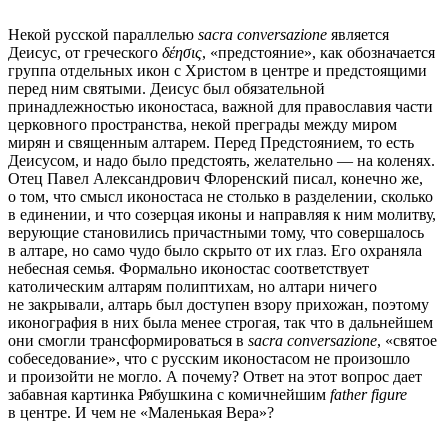
Некой русской параллелью
sacra conversazione
является
Деисус, от греческого
δέησις
, «предстояние», как обозначается
группа отдельных икон с Христом в центре и предстоящими
перед ним святыми. Деисус был обязательной
принадлежностью иконостаса, важной для православия части
церковного пространства, некой преграды между миром
мирян и священным алтарем. Перед Предстоянием, то есть
Деисусом, и надо было предстоять, желательно — на коленях.
Отец Павел Александрович Флоренский писал, конечно же,
о том, что смысл иконостаса не столько в разделении, сколько
в единении, и что созерцая иконы и направляя к ним молитву,
верующие становились причастными тому, что совершалось
в алтаре, но само чудо было скрыто от их глаз. Его охраняла
небесная семья. Формально иконостас соответствует
католическим алтарям полиптихам, но алтари ничего
не закрывали, алтарь был доступен взору прихожан, поэтому
иконография в них была менее строгая, так что в дальнейшем
они смогли трансформироваться в
sacra conversazione
, «святое
собеседование», что с русским иконостасом не произошло
и произойти не могло. А почему? Ответ на этот вопрос дает
забавная картинка Рябушкина с комичнейшим
father figure
в центре. И чем не «Маленькая Вера»?