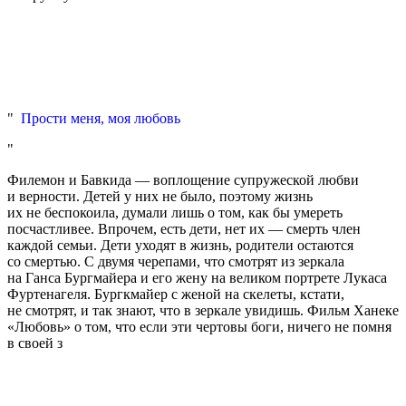
Прости меня, моя любовь
Филемон и Бавкида — воплощение супружеской любви
и верности. Детей у них не было, поэтому жизнь
их не беспокоила, думали лишь о том, как бы умереть
посчастливее. Впрочем, есть дети, нет их — смерть член
каждой семьи. Дети уходят в жизнь, родители остаются
со смертью. С двумя черепами, что смотрят из зеркала
на Ганса Бургмайера и его жену на великом портрете Лукаса
Фуртенагеля. Бургкмайер с женой на скелеты, кстати,
не смотрят, и так знают, что в зеркале увидишь. Фильм Ханеке
«Любовь» о том, что если эти чертовы боги, ничего не помня
в своей з