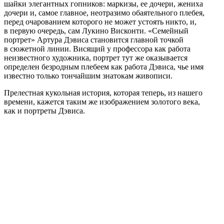
шайки элегантных гопников: маркизы, ее дочери, жениха
дочери и, самое главное, неотразимо обаятельного плебея,
перед очарованием которого не может устоять никто, и,
в первую очередь, сам Лукино Висконти. «Семейный
портрет» Артура Дэвиса становится главной точкой
в сюжетной линии. Висящий у профессора как работа
неизвестного художника, портрет тут же оказывается
определен безродным плебеем как работа Дэвиса, чье имя
известно только тончайшим знатокам живописи.
Прелестная кукольная история, которая теперь, из нашего
времени, кажется таким же изображением золотого века,
как и портреты Дэвиса.