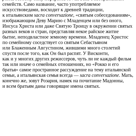
семейств. Само название, часто употребляемое
искусствоведами, восходит к древней традиции,
к итальянским
sacra conversazione
, «святым собеседованиям»,
изображающим Деву Марию с Младенцем или без оного,
Иисуса Христа или даже Святую Троицу в окружении святых
разных веков и стран, представляя некое райское житие
бытие, неподвластное земному времени. Младенец Христос
по семейному соседствует со святым Себастьяном
или Блаженным Августином, жившими много столетий
спустя после того, как Он был распят. У Висконти,
как и у многих других режиссеров, чуть ли не каждый фильм
так или иначе о семейных отношениях, но «Рокко и его
братья» самое пространное рассуждение на тему итальянской
семьи, а итальянская семья всегда —
sacra conversazione
. Мать,
конечно же, зовут Розария, намек на почитание Мадонны,
и всем братьям даны говорящие имена святых.