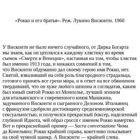
«Рокко и его братья». Реж. Лукино Висконти. 1960
У Висконти не было ничего случайного, от Дирка Богарта
мы знаем, как он цеплялся к каждому хлястику во время
съемок «Смерти в Венеции», настаивая на том, чтобы хлястик
был именно 1913 года, и никаких сомнений в том,
что Висконти обдуманно дал своему герою имя Рокко, нет.
Святой, взваливший на себя роль благородного страдальца,
готового принять все грехи мира, и в ответ на все обвинения
твердивший, что он хуже любого шпиона и соглядатая, каким
был юный святой Рокко из Монпелье, лучший эпоним
для итальянского и современного князя Мышкина,
задуманного Висконти и сыгранного Делоном. Итальянец
с французом сдобрили достоевщину средиземноморской
сексуальностью, и получился прекрасный боксер, наделенный
глубиной Идиота, чей образ сросся с именем Рокко намертво.
Вот и прекраснейший пример —
Sacra conversazione
Чима
да Конельяно; Рокко крайний справа, кокетливо показывает
на свой чумной шанкр. А Висконти — крайней слева.