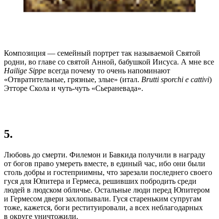
Композиция — семейный портрет так называемой Святой
родни, во главе со святой Анной, бабушкой Иисуса. А мне все
Hailige Sippe
всегда почему то очень напоминают
«Отвратительные, грязные, злые» (итал.
Brutti sporchi e cattivi
)
Этторе Скола и чуть-чуть «Сьераневада».
5.
Любовь до смерти. Филемон и Бавкида получили в награду
от богов право умереть вместе, в единый час, ибо они были
столь добры и гостеприимны, что зарезали последнего своего
гуся для Юпитера и Гермеса, решивших побродить среди
людей в людском обличье. Остальные люди перед Юпитером
и Гермесом двери захлопывали. Гуся стареньким супругам
тоже, кажется, боги реституировали, а всех неблагодарных
в округе уничтожили.