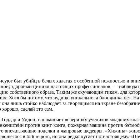
исуют быт убийц в белых халатах с особенной нежностью и вни
дяной; здоровый цинизм настоящих профессионалов, — наблюдать
яцию собственного образа. Таким же скучающим гикам, для кото
х. Хотя бы потому, что чудище уникально, а блондинка нет. На 
 она лишь стойко наблюдает за творящимся на экране безобразие
 хорошо, сделай это сам.
 Годдар и Уидон, напоминает вечеринку учеников младших клас
кенштейн против кинг-конга, пожарная машина против бэтмобил
его впечатляющие поделки и жанровые шедевры. «Хижина» живо
ающегося в torture porn, но она редко пугает по-настоящему. 