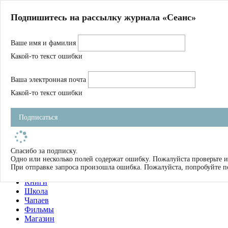
Главная
Подпишитесь на рассылку журнала «Сеанс»
О нас
Авторы
Ваше имя и фамилия
Магазин
Журнал
Какой-то текст ошибки
Книги
Спецпроекты
Ваша электронная почта
Школа
Устав
Какой-то текст ошибки
Отчетность
Фильмы
Подписаться
Имена
Тэги
искать
Спасибо за подписку.
Одно или несколько полей содержат ошибку. Пожалуйста проверьте и
О нас
При отправке запроса произошла ошибка. Пожалуйста, попробуйте п
Журнал
Книги
Школа
Чапаев
Фильмы
Магазин