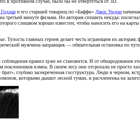
то в противном случае, было бы не отвертеться от 3D.
 Годдар
и его старший товарищ по «Баффи»
Джос Уидон
начинаю
е на третьей минуте фильма. Но авторам спешить некуда: посигн
оторого слишком хорошо известен, чтобы наносить его на карты
ье. Тупость главных героев делает честь играющим их актерам; 
еерический мужчина-заправщик — обязательная остановка по пут
 и соблюдения правил хуже не становится. И от обнародования э
для поклонников кэмпа. В своем лесу они отгрохали не просто х
й брат», глубоко засекреченная госструктура. Люди в черном, 
омонов, которыми дышит лесной туман, и расчлененка на залито