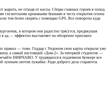
т жарить, не отходя от кассы. Сборы главных героев в поход
алят гигантскими кровавыми буквами в честь открытия сезона
 или тем более сверять с помощью GPS. Все повороты куда
фургончик, в котором они радостно трясутся, предвкушая
и в ад — эффектно выставляет на обозрение приезжих
тих правил — тоже. Годдар с Уидоном свои карты открыли уже
ижину, а самый настоящий «Дом-2». За пятеркой студентов —
встречайте НИИЧАВО. У трудящихся в подземном бункере все
й лунным светом лужайке. Ради доброго дела стараются.