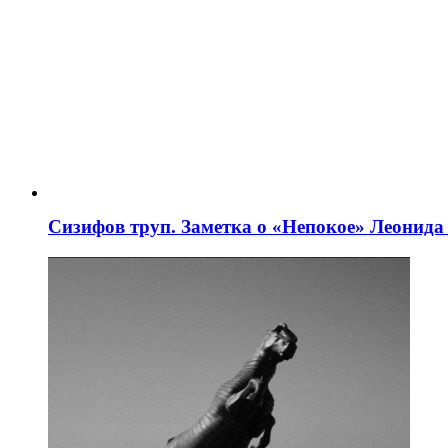
Сизифов труп. Заметка о «Непокое» Леонид