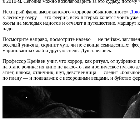
в
2010-м.
Сегодня можно возблагодарить за это судьбу, потому ч
Нехитрый фарш американского «хоррора обыкновенного»
Дрю
к лесному озеру — это феерия, всех пятерых хочется убить уж
охоты на молодых идиотов и отчалят в путешествие, маршрут к
надо.
Посмотрите направо, посмотрите налево — не пейзаж, загляден
веселый уик-энд, скрипит чуть ли не с конца семидесятых; ф
маринованных жаб и другую снедь. Душа-человек.
Профессор Крейвен учит, что хоррор, как ритуал, от зубрежки
на этапе ролика: их кино не какое-то там ироническое пугало 
атлет, шлюха, отличник, шут, девственница — следит «большо
по плану — и подвальчик с нехорошими вещами, и буйство фер