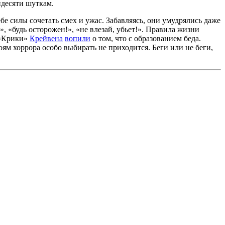
идесяти шуткам.
е силы сочетать смех и ужас. Забавляясь, они умудрялись даже
, «будь осторожен!», «не влезай, убьет!». Правила жизни
 «Крики»
Крейвена
вопили
о том, что с образованием беда.
ям хоррора особо выбирать не приходится. Беги или не беги,