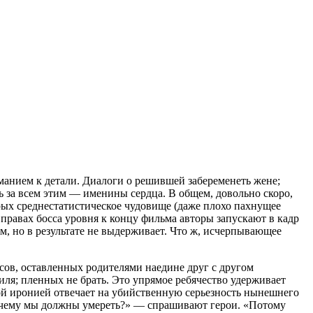
манием к детали. Диалоги о решившей забеременеть жене;
 за всем этим — именины сердца. В общем, довольно скоро,
рых среднестатистическое чудовище (даже плохо пахнущее
правах босса уровня к концу фильма авторы запускают в кадр
м, но в результате не выдерживает. Что ж, исчерпывающее
сов, оставленных родителями наедине друг с другом
я; пленных не брать. Это упрямое ребячество удерживает
й иронией отвечает на убийственную серьезность нынешнего
«Почему мы должны умереть?» — спрашивают герои. «Потому