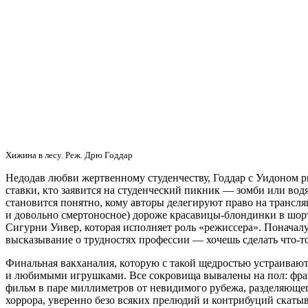
Хижина в лесу. Реж. Дрю Годдар
Недодав любви жертвенному студенчеству, Годдар с Уидоном р
ставки, кто заявится на студенческий пикник — зомби или во
становится понятно, кому авторы делегируют право на трансл
и довольно смертоносное) дороже красавицы-блондинки в шорта
Сигурни Уивер, которая исполняет роль «режиссера». Поначалу
высказывание о трудностях профессии — хочешь сделать что-то
Финальная вакханалия, которую с такой щедростью устраивают
и любимыми игрушками. Все сокровища вывалены на пол: фран
фильм в паре миллиметров от невидимого рубежа, разделяющ
хоррора, уверенно безо всяких прелюдий и контрибуций скатыв