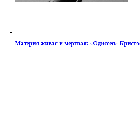
Материя живая и мертвая: «Одиссея» Крист