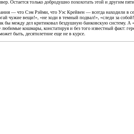
ер. Остается только добродушно похохотать этой и другим пят
ния — что Сэм Рэйми, что Уэс Крейвен — всегда находили в себ
ай чужие вещи!», «не ходи в темный подвал!», «следи за собой!»
как бы между дел критиковал бездушную банковскую систему. А
 любимые кошмары, констатируя и без того известный факт: геро
 может быть, десятилетние еще не в курсе.