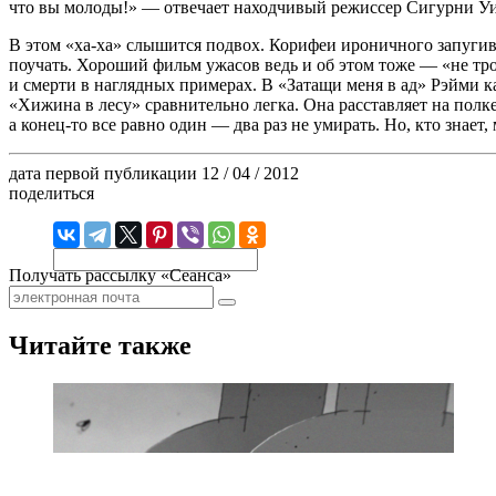
что вы молоды!» — отвечает находчивый режиссер Сигурни Уив
В этом «ха-ха» слышится подвох. Корифеи ироничного запугива
поучать. Хороший фильм ужасов ведь и об этом тоже — «не трог
и смерти в наглядных примерах. В «Затащи меня в ад» Рэйми 
«Хижина в лесу» сравнительно легка. Она расставляет на полке
а конец-то все равно один — два раз не умирать. Но, кто знает,
дата первой публикации
12 / 04 / 2012
поделиться
Получать рассылку «Сеанса»
Читайте также