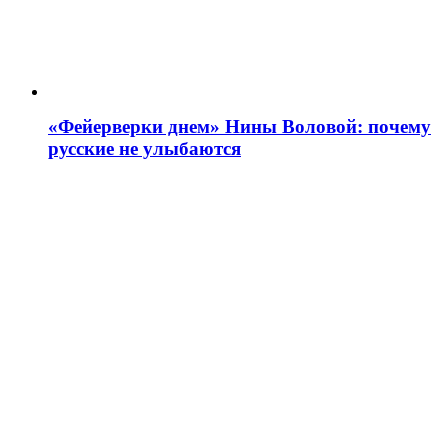
«Фейерверки днем» Нины Воловой: почему
русские не улыбаются