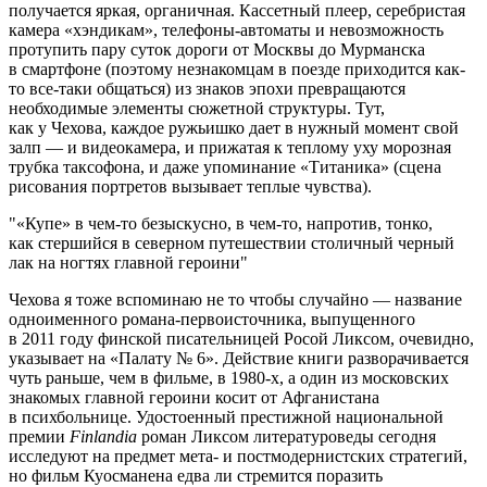
получается яркая, органичная. Кассетный плеер, серебристая
камера «хэндикам», телефоны-автоматы и невозможность
протупить пару суток дороги от Москвы до Мурманска
в смартфоне (поэтому незнакомцам в поезде приходится как-
то все-таки общаться) из знаков эпохи превращаются
необходимые элементы сюжетной структуры. Тут,
как у Чехова, каждое ружьишко дает в нужный момент свой
залп — и видеокамера, и прижатая к теплому уху морозная
трубка таксофона, и даже упоминание «Титаника» (сцена
рисования портретов вызывает теплые чувства).
«Купе» в чем-то безыскусно, в чем-то, напротив, тонко,
как стершийся в северном путешествии столичный черный
лак на ногтях главной героини
Чехова я тоже вспоминаю не то чтобы случайно — название
одноименного романа-первоисточника, выпущенного
в 2011 году финской писательницей Росой Ликсом, очевидно,
указывает на «Палату № 6». Действие книги разворачивается
чуть раньше, чем в фильме, в 1980-х, а один из московских
знакомых главной героини косит от Афганистана
в психбольнице. Удостоенный престижной национальной
премии
Finlandia
роман Ликсом литературоведы сегодня
исследуют на предмет мета- и постмодернистских стратегий,
но фильм Куосманена едва ли стремится поразить