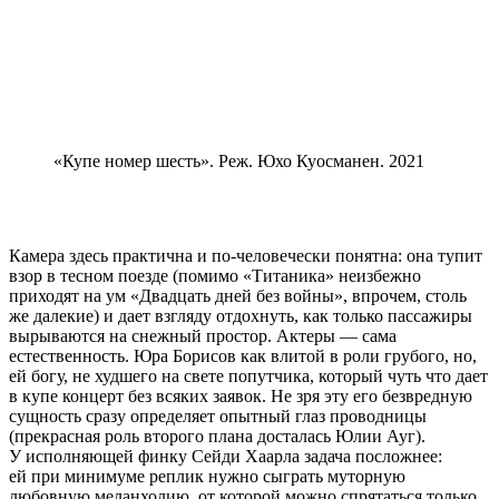
«Купе номер шесть». Реж. Юхо Куосманен. 2021
Камера здесь практична и по-человечески понятна: она тупит
взор в тесном поезде (помимо «Титаника» неизбежно
приходят на ум «Двадцать дней без войны», впрочем, столь
же далекие) и дает взгляду отдохнуть, как только пассажиры
вырываются на снежный простор. Актеры — сама
естественность. Юра Борисов как влитой в роли грубого, но,
ей богу, не худшего на свете попутчика, который чуть что дает
в купе концерт без всяких заявок. Не зря эту его безвредную
сущность сразу определяет опытный глаз проводницы
(прекрасная роль второго плана досталась Юлии Ауг).
У исполняющей финку Сейди Хаарла задача посложнее:
ей при минимуме реплик нужно сыграть муторную
любовную меланхолию, от которой можно спрятаться только