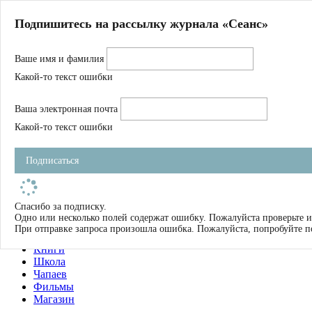
Главная
Подпишитесь на рассылку журнала «Сеанс»
О нас
Авторы
Ваше имя и фамилия
Магазин
Журнал
Какой-то текст ошибки
Книги
Спецпроекты
Ваша электронная почта
Школа
Устав
Какой-то текст ошибки
Отчетность
Фильмы
Подписаться
Имена
Тэги
искать
Спасибо за подписку.
Одно или несколько полей содержат ошибку. Пожалуйста проверьте и
О нас
При отправке запроса произошла ошибка. Пожалуйста, попробуйте п
Журнал
Книги
Школа
Чапаев
Фильмы
Магазин