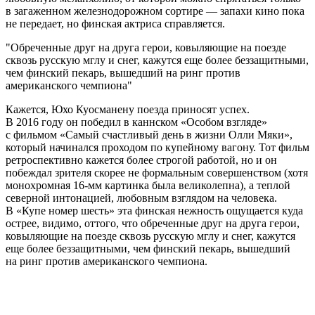
в загаженном железнодорожном сортире — запахи кино пока
не передает, но финская актриса справляется.
Обреченные друг на друга герои, ковыляющие на поезде
сквозь русскую мглу и снег, кажутся еще более беззащитными,
чем финский пекарь, вышедший на ринг против
американского чемпиона
Кажется, Юхо Куосманену поезда приносят успех.
В 2016 году он победил в каннском «Особом взгляде»
с фильмом «Самый счастливый день в жизни Олли Мяки»,
который начинался проходом по купейному вагону. Тот фильм
ретроспективно кажется более строгой работой, но и он
побеждал зрителя скорее не формальным совершенством (хотя
монохромная 16-мм картинка была великолепна), а теплой
северной интонацией, любовным взглядом на человека.
В «Купе номер шесть» эта финская нежность ощущается куда
острее, видимо, оттого, что обреченные друг на друга герои,
ковыляющие на поезде сквозь русскую мглу и снег, кажутся
еще более беззащитными, чем финский пекарь, вышедший
на ринг против американского чемпиона.