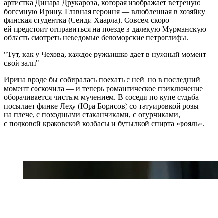
артистка Динара Друкарова, которая изображает ветреную
богемную Ирину. Главная героиня — влюбленная в хозяйку
финская студентка (Сейди Хаарла). Совсем скоро
ей предстоит отправиться на поезде в далекую Мурманскую
область смотреть неведомые беломорские петроглифы.
Тут, как у Чехова, каждое ружьишко дает в нужный момент
свой залп
Ирина вроде бы собиралась поехать с ней, но в последний
момент соскочила — и теперь романтическое приключение
оборачивается чистым мучением. В соседи по купе судьба
посылает финке Леху (Юра Борисов) со татуировкой розы
на плече, с походными стаканчиками, с огурчиками,
с подковой краковской колбасы и бутылкой спирта «рояль».