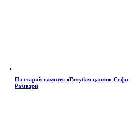
По старой памяти: «Голубая цапля» Софи
Ромвари