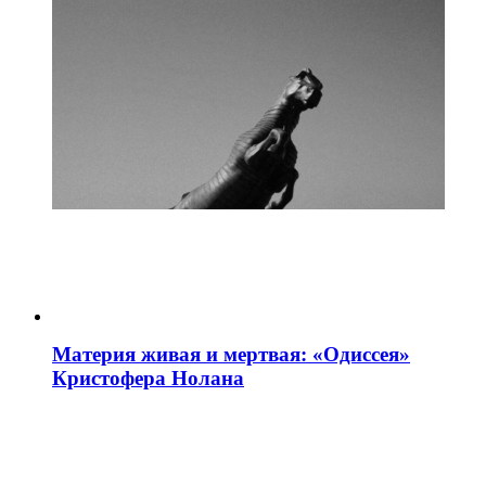
Материя живая и мертвая: «Одиссея»
Кристофера Нолана