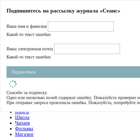
Главная
Подпишитесь на рассылку журнала «Сеанс»
О нас
Авторы
Ваше имя и фамилия
Магазин
Журнал
Какой-то текст ошибки
Книги
Спецпроекты
Ваша электронная почта
Школа
Устав
Какой-то текст ошибки
Отчетность
Фильмы
Подписаться
Имена
Тэги
искать
Спасибо за подписку.
Одно или несколько полей содержат ошибку. Пожалуйста проверьте и
О нас
При отправке запроса произошла ошибка. Пожалуйста, попробуйте п
Журнал
Книги
Школа
Чапаев
Фильмы
Магазин