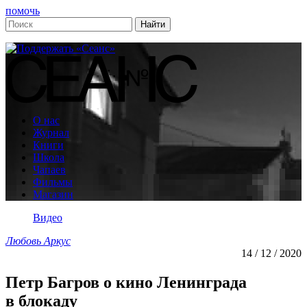
помочь
О нас
Журнал
Книги
Школа
Чапаев
Фильмы
Магазин
Видео
Любовь Аркус
14 / 12 / 2020
Петр Багров о кино Ленинграда
в блокаду