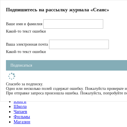
Главная
Подпишитесь на рассылку журнала «Сеанс»
О нас
Авторы
Ваше имя и фамилия
Магазин
Журнал
Какой-то текст ошибки
Книги
Спецпроекты
Ваша электронная почта
Школа
Устав
Какой-то текст ошибки
Отчетность
Фильмы
Подписаться
Имена
Тэги
искать
Спасибо за подписку.
Одно или несколько полей содержат ошибку. Пожалуйста проверьте и
О нас
При отправке запроса произошла ошибка. Пожалуйста, попробуйте п
Журнал
Книги
Школа
Чапаев
Фильмы
Магазин