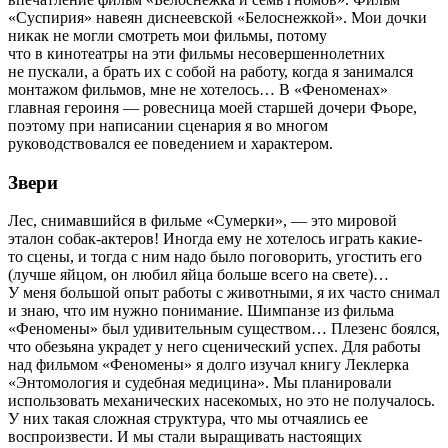
«Суспирия» навеян диснеевской «Белоснежкой». Мои дочки
никак не могли смотреть мои фильмы, потому
что в кинотеатры на эти фильмы несовершеннолетних
не пускали, а брать их с собой на работу, когда я занимался
монтажом фильмов, мне не хотелось… В «Феноменах»
главная героиня — ровесница моей старшей дочери Фьоре,
поэтому при написании сценария я во многом
руководствовался ее поведением и характером.
Звери
Лес, снимавшийся в фильме «Сумерки», — это мировой
эталон собак-актеров! Иногда ему не хотелось играть какие-
то сцены, и тогда с ним надо было поговорить, угостить его
(лучше яйцом, он любил яйца больше всего на свете)…
У меня большой опыт работы с животными, я их часто снимал
и знаю, что им нужно понимание. Шимпанзе из фильма
«Феномены» был удивительным существом… Плезенс боялся,
что обезьяна украдет у него сценический успех. Для работы
над фильмом «Феномены» я долго изучал книгу Леклерка
«Энтомология и судебная медицина». Мы планировали
использовать механических насекомых, но это не получалось.
У них такая сложная структура, что мы отчаялись ее
воспроизвести. И мы стали выращивать настоящих