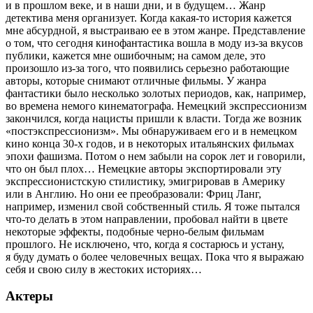
и в прошлом веке, и в наши дни, и в будущем… Жанр
детектива меня организует. Когда какая-то история кажется
мне абсурдной, я выстраиваю ее в этом жанре. Представление
о том, что сегодня кинофантастика вошла в моду из-за вкусов
публики, кажется мне ошибочным; на самом деле, это
произошло из-за того, что появились серьезно работающие
авторы, которые снимают отличные фильмы. У жанра
фантастики было несколько золотых периодов, как, например,
во времена немого кинематографа. Немецкий экспрессионизм
закончился, когда нацисты пришли к власти. Тогда же возник
«постэкспрессионизм». Мы обнаруживаем его и в немецком
кино конца 30-х годов, и в некоторых итальянских фильмах
эпохи фашизма. Потом о нем забыли на сорок лет и говорили,
что он был плох… Немецкие авторы экспортировали эту
экспрессионистскую стилистику, эмигрировав в Америку
или в Англию. Но они ее преобразовали: Фриц Ланг,
например, изменил свой собственный стиль. Я тоже пытался
что-то делать в этом направлении, пробовал найти в цвете
некоторые эффекты, подобные черно-белым фильмам
прошлого. Не исключено, что, когда я состарюсь и устану,
я буду думать о более человечных вещах. Пока что я выражаю
себя и свою силу в жестоких историях…
Актеры