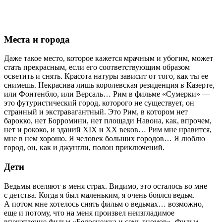
Места и города
Даже такое место, которое кажется мрачным и убогим, может
стать прекрасным, если его соответствующим образом
осветить и снять. Красота натуры зависит от того, как ты ее
снимешь. Некрасива лишь королевская резиденция в Казерте,
или Фонтенбло, или Версаль… Рим в фильме «Сумерки» —
это футуристический город, которого не существует, он
странный и экстравагантный. Это Рим, в котором нет
барокко, нет Борромини, нет площади Навона, как, впрочем,
нет и рококо, и зданий XIX и XX веков… Рим мне нравится,
мне в нем хорошо. Я человек больших городов… Я люблю
город, он, как и джунгли, полон приключений.
Дети
Ведьмы вселяют в меня страх. Видимо, это осталось во мне
с детства. Когда я был маленьким, я очень боялся ведьм.
А потом мне хотелось снять фильм о ведьмах… возможно,
еще и потому, что на меня произвел неизгладимое
впечатление фильм «Белоснежка и семь гномов». Фильм