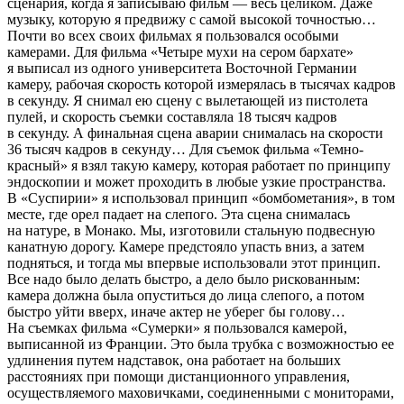
сценария, когда я записываю фильм — весь целиком. Даже
музыку, которую я предвижу с самой высокой точностью…
Почти во всех своих фильмах я пользовался особыми
камерами. Для фильма «Четыре мухи на сером бархате»
я выписал из одного университета Восточной Германии
камеру, рабочая скорость которой измерялась в тысячах кадров
в секунду. Я снимал ею сцену с вылетающей из пистолета
пулей, и скорость съемки составляла 18 тысяч кадров
в секунду. А финальная сцена аварии снималась на скорости
36 тысяч кадров в секунду… Для съемок фильма «Темно-
красный» я взял такую камеру, которая работает по принципу
эндоскопии и может проходить в любые узкие пространства.
В «Суспирии» я использовал принцип «бомбометания», в том
месте, где орел падает на слепого. Эта сцена снималась
на натуре, в Монако. Мы, изготовили стальную подвесную
канатную дорогу. Камере предстояло упасть вниз, а затем
подняться, и тогда мы впервые использовали этот принцип.
Все надо было делать быстро, а дело было рискованным:
камера должна была опуститься до лица слепого, а потом
быстро уйти вверх, иначе актер не уберег бы голову…
На съемках фильма «Сумерки» я пользовался камерой,
выписанной из Франции. Это была трубка с возможностью ее
удлинения путем надставок, она работает на больших
расстояниях при помощи дистанционного управления,
осуществляемого маховичками, соединенными с мониторами,