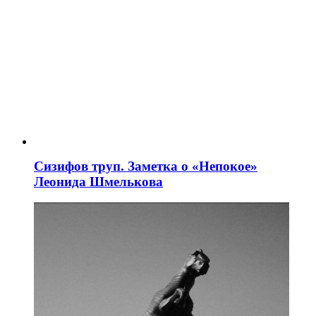
Сизифов труп. Заметка о «Непокое»
Леонида Шмелькова