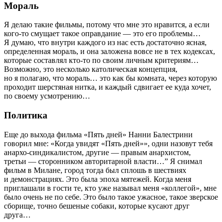
Мораль
Я делаю такие фильмы, потому что мне это нравится, а если
кого-то смущает такое оправдание — это его проблемы…
Я думаю, что внутри каждого из нас есть достаточно ясная,
определенная мораль, и она заложена вовсе не в тех кодексах,
которые составлял кто-то по своим личным критериям…
Возможно, это несколько католическая концепция,
но я полагаю, что мораль… это как бы комната, через которую
проходит шерстяная нитка, и каждый сдвигает ее куда хочет,
по своему усмотрению…
Политика
Еще до выхода фильма «Пять дней» Нанни Балестрини
говорил мне: «Когда увидят «Пять дней»», одни назовут тебя
анархо-синдикалистом, другие — правым анархистом,
третьи — сторонником авторитарной власти…” Я снимал
фильм в Милане, город тогда был сплошь в шествиях
и демонстрациях. Это была эпоха мятежей. Когда меня
приглашали в гости те, кто уже называл меня «коллегой», мне
было очень не по себе. Это было такое ужасное, такое зверское
сборище, точно бешеные собаки, которые кусают друг
друга…