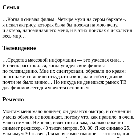
Семья
…Когда я снимал фильм «Четыре мухи на сером бархате»,
я искал актрису, которая была бы похожа на мою жену,
и актера, напоминавшего меня, и в этих поисках я исколесил
весь мир…
Телевидение
…Средства массовой информации — это ужасная сила…
Я очень расстроился, когда увидел свои фильмы
по телевидению. Мне их сцентровали, обрезали по краям;
персонажи говорили откуда-то извне, да и собеседников
почти не было видно… Но никуда не денешься: рынок ТВ
для фильмов сегодня является основным.
Ремесло
Монтаж меня мало волнует, он делается быстро, и сомнений
у меня обычно не возникает, потому что, как правило, я очень
мало снимаю. Не знаю, известно ли вам, сколько обычно
снимает режиссер. 40 тысяч метров, 50, 80. Я же снимаю 25,
максимум 30 тысяч. Для меня самое главное — это создание