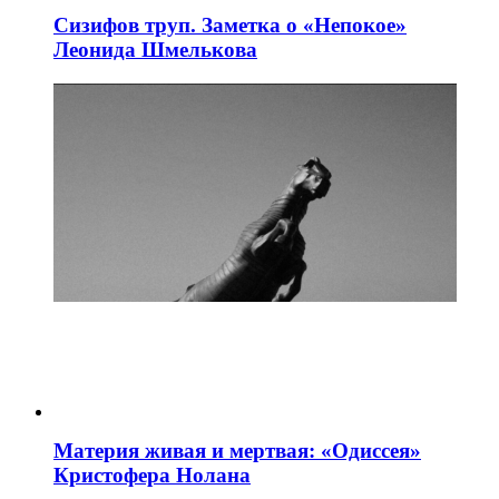
Сизифов труп. Заметка о «Непокое»
Леонида Шмелькова
Материя живая и мертвая: «Одиссея»
Кристофера Нолана