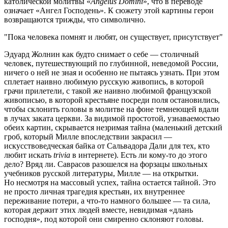
католической молитвы «
Angelus Domini
», что в переводе
означает «Ангел Господень». К сюжету этой картины герои
возвращаются трижды, что символично.
Пока человека помнят и любят, он существует, присутствует
Эдуард Жолнин как будто снимает о себе — столичный
человек, путешествующий по глубинной, неведомой России,
ничего о ней не зная и особенно не пытаясь узнать. При этом
сплетает наивно любимую русскую живопись, в которой
грачи прилетели, с такой же наивно любимой французской
живописью, в которой крестьяне посреди поля остановились,
чтобы склонить головы в молитве на фоне темнеющей вдали
в лучах заката церкви. За видимой простотой, узнаваемостью
обеих картин, скрывается незримая тайна (маленький детский
гроб, который Милле впоследствии закрасил —
искусствоведческая байка от Сальвадора Дали для тех, кто
любит искать
trivia
в интернете). Есть ли кому-то до этого
дело? Вряд ли. Саврасов разошелся на форзацы школьных
учебников русской литературы, Милле — на открытки.
Но несмотря на массовый успех, тайна остается тайной. Это
не просто личная трагедия крестьян, их внутреннее
переживание потери, а что-то намного большее — та сила,
которая держит этих людей вместе, невидимая «длань
господня», под которой они смиренно склоняют головы.