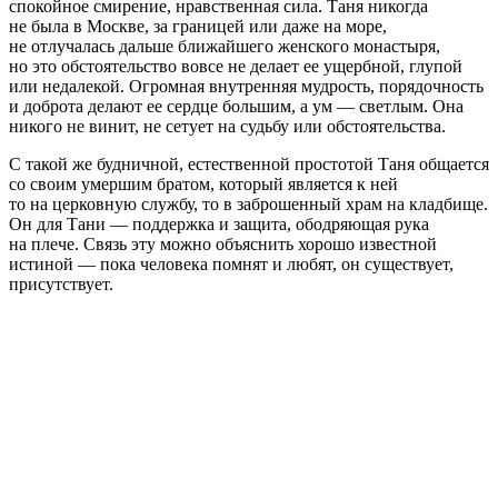
спокойное смирение, нравственная сила. Таня никогда
не была в Москве, за границей или даже на море,
не отлучалась дальше ближайшего женского монастыря,
но это обстоятельство вовсе не делает ее ущербной, глупой
или недалекой. Огромная внутренняя мудрость, порядочность
и доброта делают ее сердце большим, а ум — светлым. Она
никого не винит, не сетует на судьбу или обстоятельства.
С такой же будничной, естественной простотой Таня общается
со своим умершим братом, который является к ней
то на церковную службу, то в заброшенный храм на кладбище.
Он для Тани — поддержка и защита, ободряющая рука
на плече. Связь эту можно объяснить хорошо известной
истиной — пока человека помнят и любят, он существует,
присутствует.