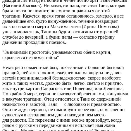
двадцать лет назад на войне в Чечне погиб брат Тани Максим
(Василий Лысяков). Ни мама, ни папа, ни сама Таня, которая
брата почти не помнит, не смогли оправиться от этой
трагедии. Кажется, время тогда остановилось, замерло, а все
дальнейшее его, будто вынужденное, течение возвращает
их к осознанию смерти Максима: мама (Ирина Помозова)
ушла в монастырь, Танины будни расписаны от утренней
службы до вечерней, а будни папы — согласно графику
движения проходящих поездов.
За видимой простотой, узнаваемостью обеих картин,
скрывается незримая тайна
Нехитрый совместный быт, показанный с большой бытовой
правдой, пейзаж за окном, ежедневные маршруты не давят
ветхой провинциальной безнадежностью, скорее наоборот:
жить в таких местах, должно быть, легко, светло и приятно,
как внутри картин Саврасова, или Поленова, или Левитана.
По крайней мере, герои не выглядят обреченными, живущими
в вакууме трагедии. Отец относится к Тане со сдержанной
нежностью и заботой, Таня — с любовью и преданностью.
Они не ждут перемен, не планируют переездов, осмысленно
существуя в сегодняшнем дне и находя в нем место
для радости. Но перемены с ними все же произойдут, когда
рядом с русскими передвижниками всплывет имя Жана-
Франсуа Милле, автора расхожей картины «Сборщицы