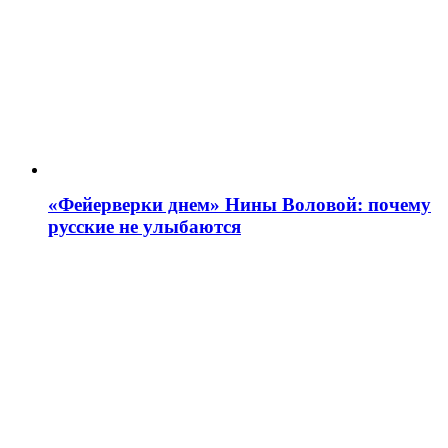
«Фейерверки днем» Нины Воловой: почему
русские не улыбаются