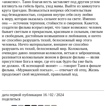
«анжелюс». Таню благая весть заставляет под другим углом
взглянуть на гибель брата, уход мамы. Выйти из замкнутого
круга трагедии. Возвыситься вопреки обстоятельствам
над безнадежностью, сохранив внутри себя силу любви
к миру, которая оказалась сильнее всего на свете. Именно
она — источник терпения, стойкости и смирения. Кажется,
создатели фильма всерьез верят, что такое возможно: человек
бывает светлым и прекрасным, красивым и сильным, смелым
и свободным, достойным возвышения и любования, и ничто
не способно разрушить тихий, белоснежный мир этого
человека. Ничто материальное, внешнее не способно
разрушить их тихий, белоснежный мир. Колокольня,
очевидно давно лишенная колоколов, ветхая и заброшенная,
разливается колокольным звоном в финале фильма — являя
присутствие Бога в мире, где его как будто бы уже быть
не должно. «К всенощной звонят» — говорит Таня в финале
фильма. «Мурманский поехал», — отвечает ей отец. Жизнь
продолжает свой медленный, правильный ход.
дата первой публикации
16 / 02 / 2024
поделиться