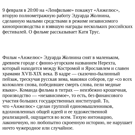
9 февраля в 20:00 на «Ленфильме» покажут «Анжелюс»,
вторую полнометражную работу Эдуарда Жолнина,
сделанную малыми средствами в режиме независимого
кинопроизводства и взявшую награды нескольких российских
фестивалей. О фильме рассказывает Катя Трус.
Фильм «Анжелюс» Эдуарда Жолнина снят в маленьком,
древнем городе с финно-угорским названием Нерехта,
который находится между Костромой и Ярославлем и славен
храмами XVII-XIX века. В кадре — сказочно-былинный
пейзаж, трескучая русская зима, маковки соборов, где «со всех
колоколен снова, победившее смерть слова, пели медные
языки». Команда фильма в титрах — неизбежно крошечная,
производство — «независимое», то есть, без финансового
участия больших государственных институций. То,
что «Анжелюс» сделан группой единомышленников,
вдохновленных общей идеей и ее художественной
реализацией, ощущается во всем. Тихую интонацию,
лаконичную, но любопытно скроенную историю, не нарушает
ничто чужеродное или случайное.