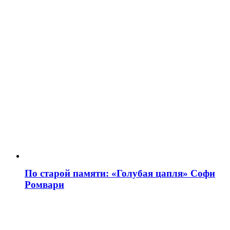
По старой памяти: «Голубая цапля» Софи
Ромвари