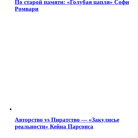
По старой памяти: «Голубая цапля» Софи
Ромвари
Авторство vs Пиратство — «Закулисье
реальности» Кейна Парсонса