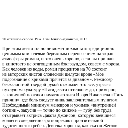
50 оттенков серого. Реж. Сэм Тейлор-Джонсон, 2015
При этом лента точно не может похвастать традиционно
ценимым книгочеями бережным перенесением на экран
атмосферы романа, и это очень хорошо, если вы пришли
в кинотеатр не отягощенным бэкграундом, совсем с мороза.
Как человек из воды, роман процентов на 70 состоит
из авторских листов словесной шелухи вроде «Мое
подсознание с криками прячется за диваном». Режиссер
безжалостной твердой рукой отжимает это все, утрясая
пухлую макулатуру «Пятидесяти оттенков» до, примерно,
лаконичной поэтики памятного хита Игоря Николаева «Пять
причин», где боль следует лишь заключительным пунктом.
Необходимый минимум маневров и ужимок «внутренней
богини», закусив — точно по книжке — губу, без труда
отыгрывает актриса Дакота Джонсон, которую заевшиеся
коллеги совершенно зря попрекают пронзительной
худосочностью ребер. Девочка хорошая, как сказал Жеглов