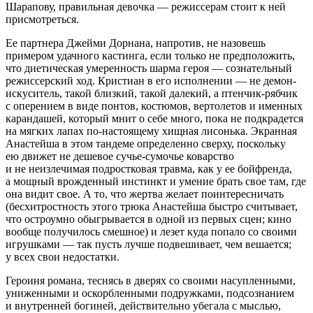
Шарапову, правильная девочка — режиссерам стоит к ней
присмотреться.
Ее партнера Джейми Дорнана, напротив, не назовешь
примером удачного кастинга, если только не предположить,
что диетическая умеренность шарма героя — сознательный
режиссерский ход. Кристиан в его исполнении — не демон-
искуситель, такой близкий, такой далекий, а птенчик-рябчик
с оперением в виде понтов, костюмов, вертолетов и именных
карандашей, который мнит о себе много, пока не подкрадется
на мягких лапах по-настоящему хищная лисонька. Экранная
Анастейша в этом тандеме определенно сверху, поскольку
ею движет не дешевое сучье-сумочье коварство
и не неизлечимая подростковая травма, как у ее бойфренда,
а мощный врожденный инстинкт и умение брать свое там, где
она видит свое. А то, что жертва желает поинтересничать
(бесхитростность этого трюка Анастейша быстро считывает,
что остроумно обыгрывается в одной из первых сцен; кино
вообще получилось смешное) и лезет куда попало со своими
игрушками — так пусть лучше подвешивает, чем вешается;
у всех свои недостатки.
Героиня романа, теснясь в дверях со своими насупленными,
униженными и оскорбленными подружками, подсознанием
и внутренней богиней, действительно убегала с мыслью,