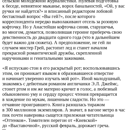
сельской молодежной журналистики. Нулевая подготовка
к беседе, невнятное мыканье, ворох банальностей, «Ой, у вас
ручки не найдется?» и вписанный редактором лобовой
бестактный вопрос «Вы гей?», после которого
корреспондента нередко выволакивают отсель за розовую
кофточку. Но у Анастейши кофточка синяя, старушечья,
во многом, думается, позволившая героине приберечь свою
девственность до двадцати одного года (что в дальнейшем
будет важно для сюжета). А предположение, не гей ли
случаем мистер Грей, растопит лед и станет началом
прекрасной романтической дружбы, скрепленной
наручниками и генитальными зажимами.
«Я испускаю стон в его раскрытый рот; воспользовавшись
этим, он проникает языком в образовавшееся отверстие
и начинает уверенно изучать мой рот». Иной малодушный,
знакомясь с дебютным романом англичанки Э.Л. Джеймс,
стонет ртом и им же матерно кричит в голос, а любезный
обыкновенно уму и сердцу процесс чтения превращается
в хождение по мукам, лишенным сладости. Но это —
отчаяние проигравшего. Книга разошлась тиражом
в 300 миллионов экземпляров. А значит, в вагоне метро в час
пик почти наверняка сыщется прилежная читательница
«Оттенков». Томителен перегон от «Киевской»
до «Выставочной», русский февраль, дорожает греча.