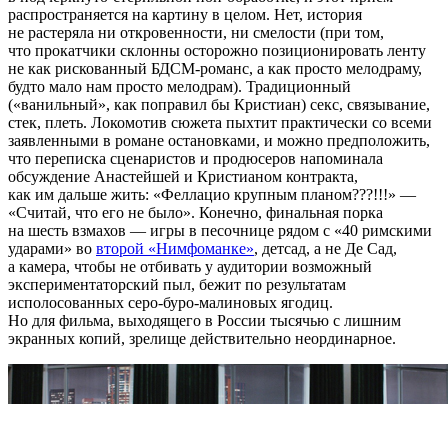
распространяется на картину в целом. Нет, история
не растеряла ни откровенности, ни смелости (при том,
что прокатчики склонны осторожно позиционировать ленту
не как рискованный БДСМ-романс, а как просто мелодраму,
будто мало нам просто мелодрам). Традиционный
(«ванильный», как поправил бы Кристиан) секс, связывание,
стек, плеть. Локомотив сюжета пыхтит практически со всеми
заявленными в романе остановками, и можно предположить,
что переписка сценаристов и продюсеров напоминала
обсуждение Анастейшей и Кристианом контракта,
как им дальше жить: «Феллацио крупным планом???!!!» —
«Считай, что его не было». Конечно, финальная порка
на шесть взмахов — игры в песочнице рядом с «40 римскими
ударами» во
второй «Нимфоманке»
, детсад, а не Де Сад,
а камера, чтобы не отбивать у аудитории возможный
экспериментаторский пыл, бежит по результатам
исполосованных серо-буро-малиновых ягодиц.
Но для фильма, выходящего в России тысячью с лишним
экранных копий, зрелище действительно неординарное.