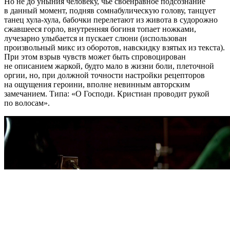
Но не до уныния человеку, чье своенравное подсознание
в данный момент, подняв сомнабулическую голову, танцует
танец хула-хула, бабочки перелетают из живота в судорожно
сжавшееся горло, внутренняя богиня топает ножками,
лучезарно улыбается и пускает слюни (использован
произвольный микс из оборотов, навскидку взятых из текста).
При этом взрыв чувств может быть спровоцирован
не описанием жаркой, будто мало в жизни боли, плеточной
оргии, но, при должной точности настройки рецепторов
на ощущения героини, вполне невинным авторским
замечанием. Типа: «О Господи. Кристиан проводит рукой
по волосам».