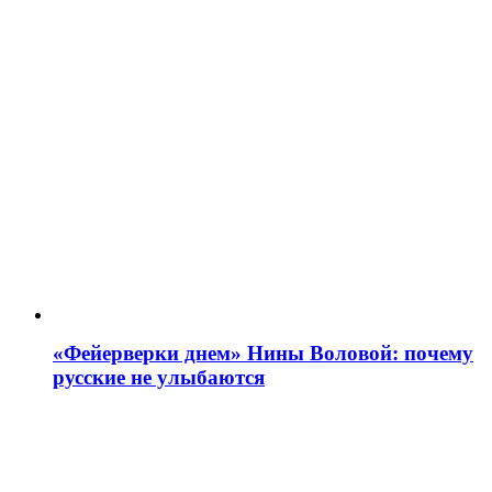
«Фейерверки днем» Нины Воловой: почему
русские не улыбаются