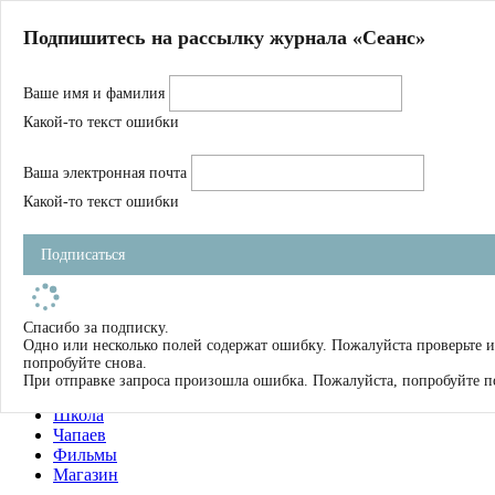
Главная
Подпишитесь на рассылку журнала «Сеанс»
О нас
Авторы
Ваше имя и фамилия
Магазин
Журнал
Какой-то текст ошибки
Книги
Спецпроекты
Ваша электронная почта
Школа
Устав
Какой-то текст ошибки
Отчетность
Фильмы
Подписаться
Имена
Тэги
искать
Спасибо за подписку.
Одно или несколько полей содержат ошибку. Пожалуйста проверьте и
О нас
попробуйте снова.
Журнал
При отправке запроса произошла ошибка. Пожалуйста, попробуйте п
Книги
Школа
Чапаев
Фильмы
Магазин