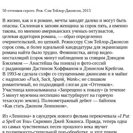
50 оттенков серого. Реж. Сэм Тейлор-Джонсон, 2015
В жизни, как и в романе, мечты заводят далеко и могут быть
опасны. Склонная к запоям женщина за сорок пять, а именно
такова, по мнению американских ученых-энтузиастов,
целевая аудитория романа, — образ определенно
очернительский, но цепкий. Режиссеру Сэм Тейлор-Джонсон
сорок семь, и более идеальной кандидатуры для экранизации
романа найти было трудно. Феминистка, автор видео-
инсталляций (сорок минут наблюдения за спящим Дэвидом
Бэкхемом — Анастейша бы поняла) и фото-сессий
с рыдающими Дастином Хоффманом и Дэниелом Крейгом.
В 1993-м сделала сэлфи со спущенными джинсами и в майке
с надписью
«Fuck, Suck, Spank, Wank»
; не слишком
романтичный, но подходящий слоган для «Оттенков».
Участница киноальманаха «Запрещено к показу» (в течение
5 минут мужчина неспешно мастурбирует на горячую
техасскую землю). Полнометражный дебют — байопик
«Как стать Джоном Ленноном».
Из «Леннона» в саундтрек нового фильма перекочевала
«I Put
a Spell on You»
Скримин Джей Хокинса. Правда, теперь одна
из самых чувственных песен прошлого века звучит
в подчеркнуто-стерильной поп-обработке, и этот прием