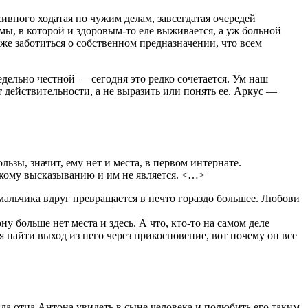
ивного ходатая по чужим делам, завсегдатая очередей
мы, в которой и здоровым-то еле выживается, а уж больной
же заботиться о собственном предназначении, что всем
едельно честной — сегодня это редко сочетается. Ум наш
 действительности, а не выразить или понять ее. Аркус —
зы, значит, ему нет и места, в первом интернате.
скому высказыванию и им не является. <…>
мальчика вдруг превращается в нечто гораздо большее. Любови
у больше нет места и здесь. А что, кто-то на самом деле
 найти выход из него через прикосновение, вот почему он все
а отца Антона увидеть в сыне человека и полюбить его таким,