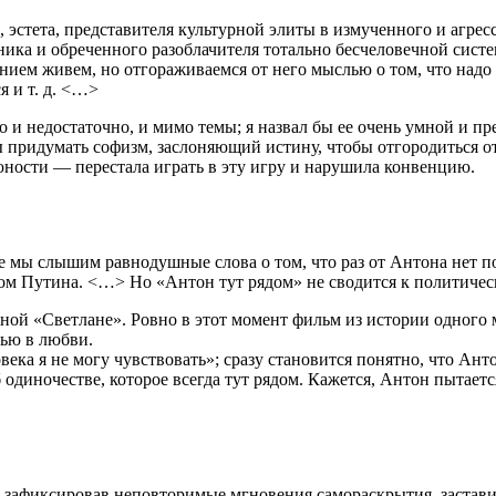
стета, представителя культурной элиты в измученного и агресс
ника и обреченного разоблачителя тотально бесчеловечной систе
анием живем, но отгораживаемся от него мыслью о том, что надо 
я и т. д. <…>
 и недостаточно, и мимо темы; я назвал бы ее очень умной и пр
ы придумать софизм, заслоняющий истину, чтобы отгородиться от
ности — перестала играть в эту игру и нарушила конвенцию.
ы слышим равнодушные слова о том, что раз от Антона нет поль
том Путина. <…> Но «Антон тут рядом» не сводится к политиче
ной «Светлане». Ровно в этот момент фильм из истории одного 
тью в любви.
ека я не могу чувствовать»; сразу становится понятно, что Антон
диночестве, которое всегда тут рядом. Кажется, Антон пытается
 зафиксировав неповторимые мгновения самораскрытия, заставил