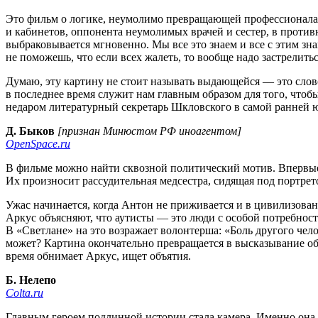
Это фильм о логике, неумолимо превращающей профессионала, э
и кабинетов, оппонента неумолимых врачей и сестер, в против
выбраковывается мгновенно. Мы все это знаем и все с этим зн
не поможешь, что если всех жалеть, то вообще надо застрелитьс
Думаю, эту картину не стоит называть выдающейся — это слово
в последнее время служит нам главным образом для того, чтоб
недаром литературный секретарь Шкловского в самой ранней ю
Д. Быков
[признан Минюстом РФ иноагентом]
OpenSpace.ru
В фильме можно найти сквозной политический мотив. Впервые м
Их произносит рассудительная медсестра, сидящая под портре
Ужас начинается, когда Антон не приживается и в цивилизован
Аркус объясняют, что аутисты — это люди с особой потребнос
В «Светлане» на это возражает волонтерша: «Боль другого челов
может? Картина окончательно превращается в высказывание об о
время обнимает Аркус, ищет объятия.
Б. Нелепо
Colta.ru
Главным героем подлинной истории стала камера. Именно она,