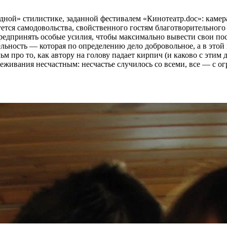
ной» стилистике, заданной фестивалем «Кинотеатр.doc»: камера
ется самодовольства, свойственного гостям благотворительного 
редпринять особые усилия, чтобы максимально вывести свои пос
ельность — которая по определению дело добровольное, а в этой
ьм про то, как автору на голову падает кирпич (и каково с этим
еживания несчастным: несчастье случилось со всеми, все — с о