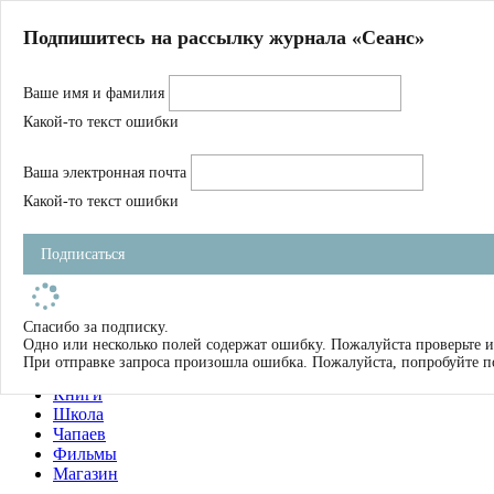
Главная
Подпишитесь на рассылку журнала «Сеанс»
О нас
Авторы
Ваше имя и фамилия
Магазин
Журнал
Какой-то текст ошибки
Книги
Спецпроекты
Ваша электронная почта
Школа
Устав
Какой-то текст ошибки
Отчетность
Фильмы
Подписаться
Имена
Тэги
искать
Спасибо за подписку.
Одно или несколько полей содержат ошибку. Пожалуйста проверьте и
О нас
При отправке запроса произошла ошибка. Пожалуйста, попробуйте п
Журнал
Книги
Школа
Чапаев
Фильмы
Магазин