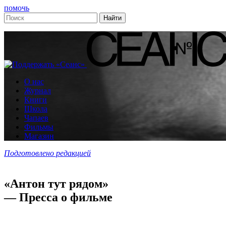
помочь
О нас
Журнал
Книги
Школа
Чапаев
Фильмы
Магазин
Подготовлено редакцией
«Антон тут рядом»
— Пресса о фильме