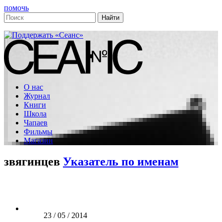
помочь
О нас
Журнал
Книги
Школа
Чапаев
Фильмы
Магазин
звягинцев
Указатель по именам
23 / 05 / 2014