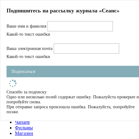
Главная
Подпишитесь на рассылку журнала «Сеанс»
О нас
Авторы
Ваше имя и фамилия
Магазин
Журнал
Какой-то текст ошибки
Книги
Спецпроекты
Ваша электронная почта
Школа
Устав
Какой-то текст ошибки
Отчетность
Фильмы
Подписаться
Имена
Тэги
искать
Спасибо за подписку.
Одно или несколько полей содержат ошибку. Пожалуйста проверьте и
О нас
попробуйте снова.
Журнал
При отправке запроса произошла ошибка. Пожалуйста, попробуйте
Книги
позже.
Школа
Чапаев
Фильмы
Магазин