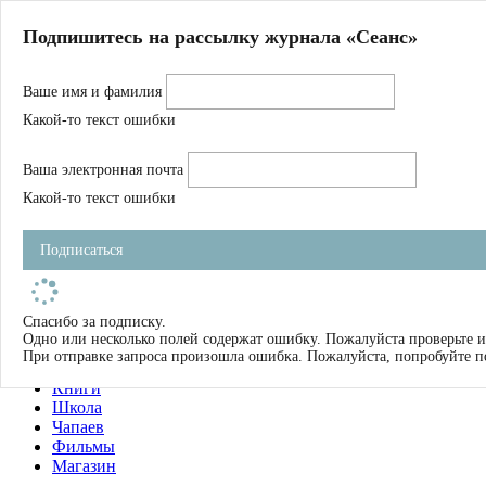
Главная
Подпишитесь на рассылку журнала «Сеанс»
О нас
Авторы
Ваше имя и фамилия
Магазин
Журнал
Какой-то текст ошибки
Книги
Спецпроекты
Ваша электронная почта
Школа
Устав
Какой-то текст ошибки
Отчетность
Фильмы
Подписаться
Имена
Тэги
искать
Спасибо за подписку.
Одно или несколько полей содержат ошибку. Пожалуйста проверьте и
О нас
При отправке запроса произошла ошибка. Пожалуйста, попробуйте п
Журнал
Книги
Школа
Чапаев
Фильмы
Магазин