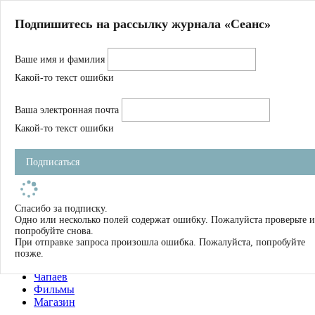
Главная
Подпишитесь на рассылку журнала «Сеанс»
О нас
Авторы
Ваше имя и фамилия
Магазин
Журнал
Какой-то текст ошибки
Книги
Спецпроекты
Ваша электронная почта
Школа
Устав
Какой-то текст ошибки
Отчетность
Фильмы
Подписаться
Имена
Тэги
искать
Спасибо за подписку.
Одно или несколько полей содержат ошибку. Пожалуйста проверьте и
О нас
попробуйте снова.
Журнал
При отправке запроса произошла ошибка. Пожалуйста, попробуйте
Книги
позже.
Школа
Чапаев
Фильмы
Магазин