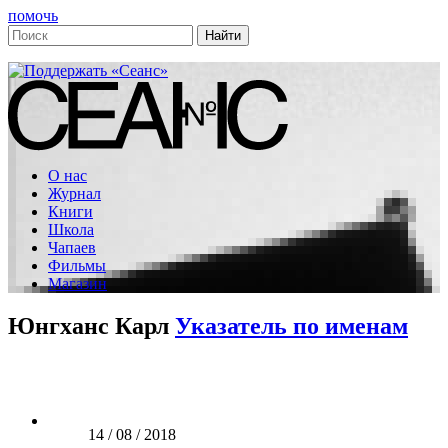
помочь
О нас
Журнал
Книги
Школа
Чапаев
Фильмы
Магазин
Юнгханс Карл
Указатель по именам
14 / 08 / 2018