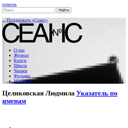
помочь
О нас
Журнал
Книги
Школа
Чапаев
Фильмы
Магазин
Целиковская Людмила
Указатель по
именам