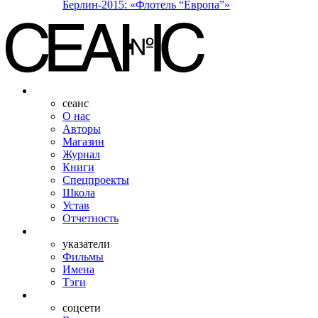
Берлин-2015: «Флотель “Европа”»
сеанс
О нас
Авторы
Магазин
Журнал
Книги
Спецпроекты
Школа
Устав
Отчетность
указатели
Фильмы
Имена
Тэги
соцсети