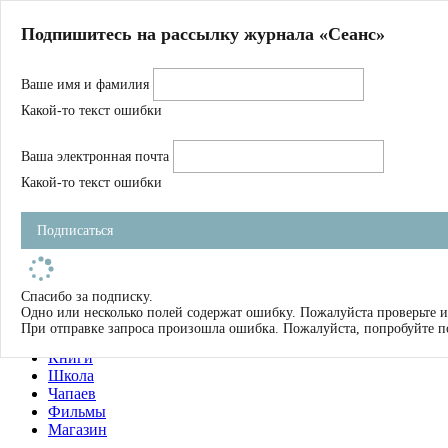
Главная
Подпишитесь на рассылку журнала «Сеанс»
О нас
Авторы
Ваше имя и фамилия
Магазин
Журнал
Какой-то текст ошибки
Книги
Спецпроекты
Ваша электронная почта
Школа
Устав
Какой-то текст ошибки
Отчетность
Фильмы
Подписаться
Имена
Тэги
искать
Спасибо за подписку.
Одно или несколько полей содержат ошибку. Пожалуйста проверьте и
О нас
При отправке запроса произошла ошибка. Пожалуйста, попробуйте п
Журнал
Книги
Школа
Чапаев
Фильмы
Магазин