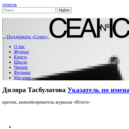
помочь
О нас
Журнал
Книги
Школа
Чапаев
Фильмы
Магазин
Диляра Тасбулатова
Указатель по имен
критик, кинообозреватель журнала «Итоги»