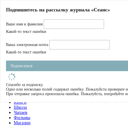
Главная
Подпишитесь на рассылку журнала «Сеанс»
О нас
Авторы
Ваше имя и фамилия
Магазин
Журнал
Какой-то текст ошибки
Книги
Спецпроекты
Ваша электронная почта
Школа
Устав
Какой-то текст ошибки
Отчетность
Фильмы
Подписаться
Имена
Тэги
искать
Спасибо за подписку.
Одно или несколько полей содержат ошибку. Пожалуйста проверьте и
О нас
При отправке запроса произошла ошибка. Пожалуйста, попробуйте п
Журнал
Книги
Школа
Чапаев
Фильмы
Магазин