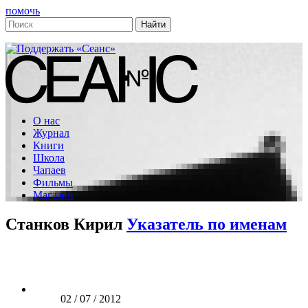
помочь
О нас
Журнал
Книги
Школа
Чапаев
Фильмы
Магазин
Станков Кирил
Указатель по именам
02 / 07 / 2012