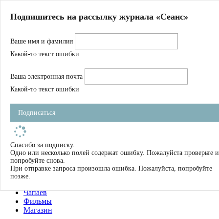
Главная
Подпишитесь на рассылку журнала «Сеанс»
О нас
Авторы
Ваше имя и фамилия
Магазин
Журнал
Какой-то текст ошибки
Книги
Спецпроекты
Ваша электронная почта
Школа
Устав
Какой-то текст ошибки
Отчетность
Фильмы
Подписаться
Имена
Тэги
искать
Спасибо за подписку.
Одно или несколько полей содержат ошибку. Пожалуйста проверьте и
О нас
попробуйте снова.
Журнал
При отправке запроса произошла ошибка. Пожалуйста, попробуйте
Книги
позже.
Школа
Чапаев
Фильмы
Магазин