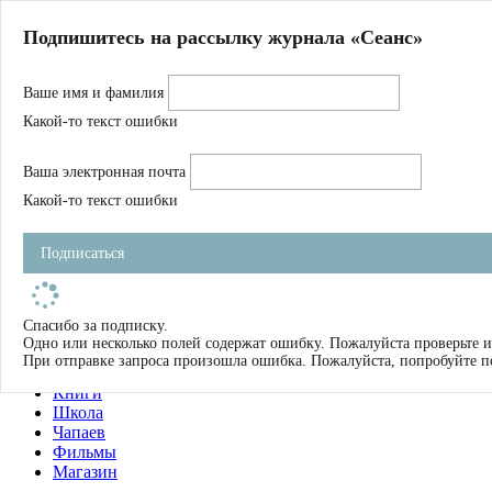
Главная
Подпишитесь на рассылку журнала «Сеанс»
О нас
Авторы
Ваше имя и фамилия
Магазин
Журнал
Какой-то текст ошибки
Книги
Спецпроекты
Ваша электронная почта
Школа
Устав
Какой-то текст ошибки
Отчетность
Фильмы
Подписаться
Имена
Тэги
искать
Спасибо за подписку.
Одно или несколько полей содержат ошибку. Пожалуйста проверьте и
О нас
При отправке запроса произошла ошибка. Пожалуйста, попробуйте п
Журнал
Книги
Школа
Чапаев
Фильмы
Магазин