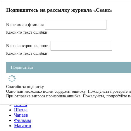
Главная
Подпишитесь на рассылку журнала «Сеанс»
О нас
Авторы
Ваше имя и фамилия
Магазин
Журнал
Какой-то текст ошибки
Книги
Спецпроекты
Ваша электронная почта
Школа
Устав
Какой-то текст ошибки
Отчетность
Фильмы
Подписаться
Имена
Тэги
искать
Спасибо за подписку.
Одно или несколько полей содержат ошибку. Пожалуйста проверьте и
О нас
При отправке запроса произошла ошибка. Пожалуйста, попробуйте п
Журнал
Книги
Школа
Чапаев
Фильмы
Магазин