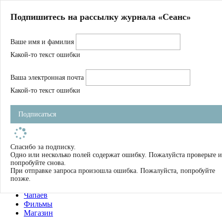
Главная
Подпишитесь на рассылку журнала «Сеанс»
О нас
Авторы
Ваше имя и фамилия
Магазин
Журнал
Какой-то текст ошибки
Книги
Спецпроекты
Ваша электронная почта
Школа
Устав
Какой-то текст ошибки
Отчетность
Фильмы
Подписаться
Имена
Тэги
искать
Спасибо за подписку.
Одно или несколько полей содержат ошибку. Пожалуйста проверьте и
О нас
попробуйте снова.
Журнал
При отправке запроса произошла ошибка. Пожалуйста, попробуйте
Книги
позже.
Школа
Чапаев
Фильмы
Магазин