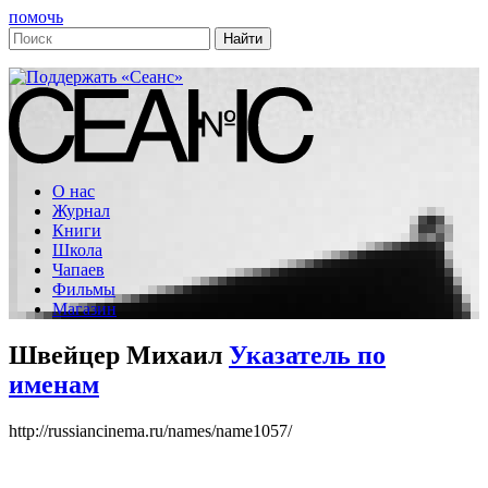
помочь
О нас
Журнал
Книги
Школа
Чапаев
Фильмы
Магазин
Швейцер Михаил
Указатель по
именам
http://russiancinema.ru/names/name1057/