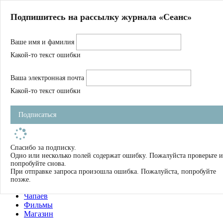
Главная
Подпишитесь на рассылку журнала «Сеанс»
О нас
Авторы
Ваше имя и фамилия
Магазин
Журнал
Какой-то текст ошибки
Книги
Спецпроекты
Ваша электронная почта
Школа
Устав
Какой-то текст ошибки
Отчетность
Фильмы
Подписаться
Имена
Тэги
искать
Спасибо за подписку.
Одно или несколько полей содержат ошибку. Пожалуйста проверьте и
О нас
попробуйте снова.
Журнал
При отправке запроса произошла ошибка. Пожалуйста, попробуйте
Книги
позже.
Школа
Чапаев
Фильмы
Магазин