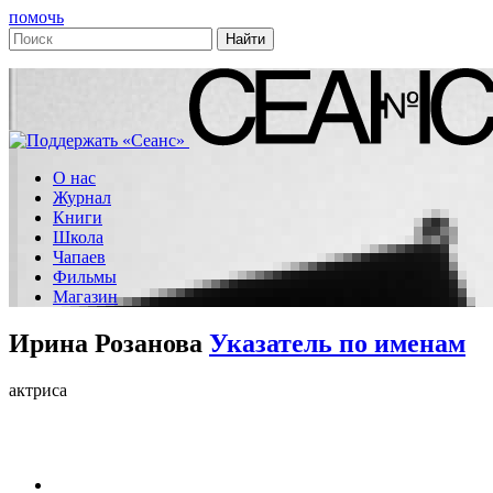
помочь
О нас
Журнал
Книги
Школа
Чапаев
Фильмы
Магазин
Ирина Розанова
Указатель по именам
актриса