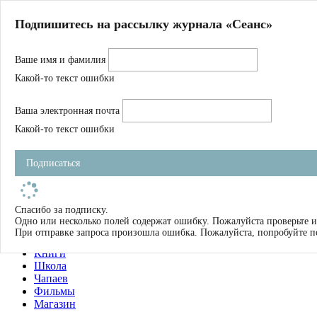
Главная
Подпишитесь на рассылку журнала «Сеанс»
О нас
Авторы
Ваше имя и фамилия
Магазин
Журнал
Какой-то текст ошибки
Книги
Спецпроекты
Ваша электронная почта
Школа
Устав
Какой-то текст ошибки
Отчетность
Фильмы
Подписаться
Имена
Тэги
искать
Спасибо за подписку.
Одно или несколько полей содержат ошибку. Пожалуйста проверьте и
О нас
При отправке запроса произошла ошибка. Пожалуйста, попробуйте п
Журнал
Книги
Школа
Чапаев
Фильмы
Магазин