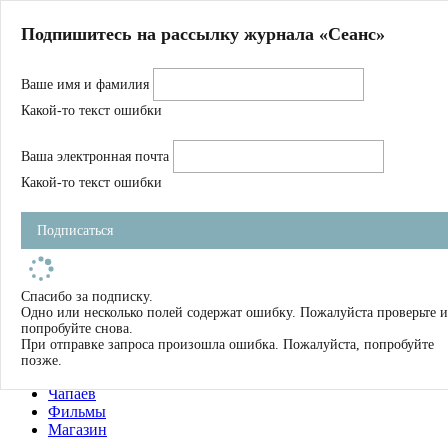
Главная
Подпишитесь на рассылку журнала «Сеанс»
О нас
Авторы
Ваше имя и фамилия
Магазин
Журнал
Какой-то текст ошибки
Книги
Спецпроекты
Ваша электронная почта
Школа
Устав
Какой-то текст ошибки
Отчетность
Фильмы
Подписаться
Имена
Тэги
искать
Спасибо за подписку.
Одно или несколько полей содержат ошибку. Пожалуйста проверьте и
О нас
попробуйте снова.
Журнал
При отправке запроса произошла ошибка. Пожалуйста, попробуйте
Книги
позже.
Школа
Чапаев
Фильмы
Магазин