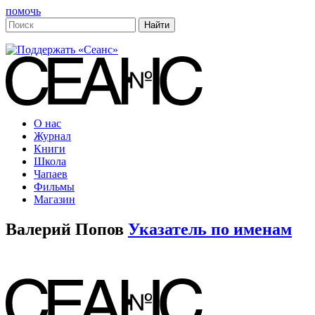
помочь
О нас
Журнал
Книги
Школа
Чапаев
Фильмы
Магазин
Валерий Попов
Указатель по именам