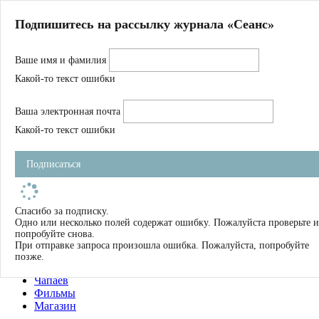
Главная
Подпишитесь на рассылку журнала «Сеанс»
О нас
Авторы
Ваше имя и фамилия
Магазин
Журнал
Какой-то текст ошибки
Книги
Спецпроекты
Ваша электронная почта
Школа
Устав
Какой-то текст ошибки
Отчетность
Фильмы
Подписаться
Имена
Тэги
искать
Спасибо за подписку.
Одно или несколько полей содержат ошибку. Пожалуйста проверьте и
О нас
попробуйте снова.
Журнал
При отправке запроса произошла ошибка. Пожалуйста, попробуйте
Книги
позже.
Школа
Чапаев
Фильмы
Магазин