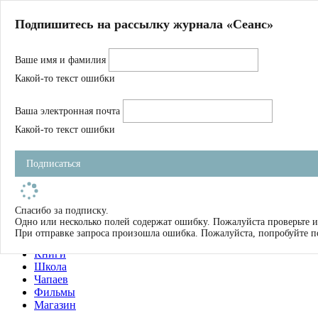
Главная
Подпишитесь на рассылку журнала «Сеанс»
О нас
Авторы
Ваше имя и фамилия
Магазин
Журнал
Какой-то текст ошибки
Книги
Спецпроекты
Ваша электронная почта
Школа
Устав
Какой-то текст ошибки
Отчетность
Фильмы
Подписаться
Имена
Тэги
искать
Спасибо за подписку.
Одно или несколько полей содержат ошибку. Пожалуйста проверьте и
О нас
При отправке запроса произошла ошибка. Пожалуйста, попробуйте п
Журнал
Книги
Школа
Чапаев
Фильмы
Магазин