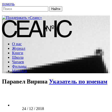
помочь
О нас
Журнал
Книги
Школа
Чапаев
Фильмы
Магазин
Паравел Вирина
Указатель по именам
24 / 12 / 2018