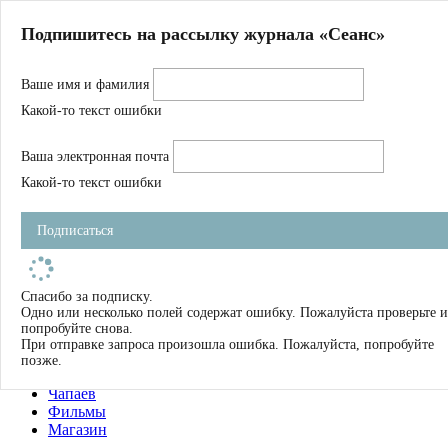
Главная
Подпишитесь на рассылку журнала «Сеанс»
О нас
Авторы
Ваше имя и фамилия
Магазин
Журнал
Какой-то текст ошибки
Книги
Спецпроекты
Ваша электронная почта
Школа
Устав
Какой-то текст ошибки
Отчетность
Фильмы
Подписаться
Имена
Тэги
искать
Спасибо за подписку.
Одно или несколько полей содержат ошибку. Пожалуйста проверьте и
О нас
попробуйте снова.
Журнал
При отправке запроса произошла ошибка. Пожалуйста, попробуйте
Книги
позже.
Школа
Чапаев
Фильмы
Магазин