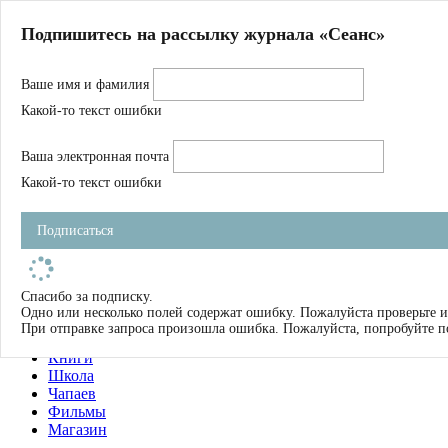
Главная
Подпишитесь на рассылку журнала «Сеанс»
О нас
Авторы
Ваше имя и фамилия
Магазин
Журнал
Какой-то текст ошибки
Книги
Спецпроекты
Ваша электронная почта
Школа
Устав
Какой-то текст ошибки
Отчетность
Фильмы
Подписаться
Имена
Тэги
искать
Спасибо за подписку.
Одно или несколько полей содержат ошибку. Пожалуйста проверьте и
О нас
При отправке запроса произошла ошибка. Пожалуйста, попробуйте п
Журнал
Книги
Школа
Чапаев
Фильмы
Магазин