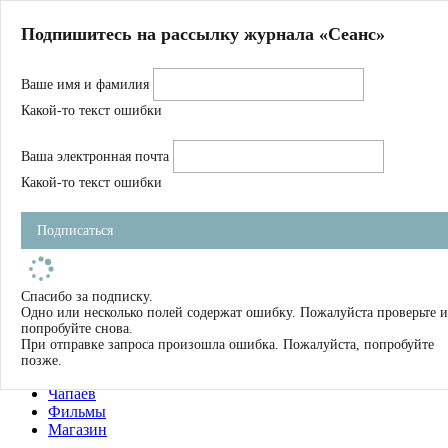
Главная
Подпишитесь на рассылку журнала «Сеанс»
О нас
Авторы
Ваше имя и фамилия
Магазин
Журнал
Какой-то текст ошибки
Книги
Спецпроекты
Ваша электронная почта
Школа
Устав
Какой-то текст ошибки
Отчетность
Фильмы
Подписаться
Имена
Тэги
искать
Спасибо за подписку.
Одно или несколько полей содержат ошибку. Пожалуйста проверьте и
О нас
попробуйте снова.
Журнал
При отправке запроса произошла ошибка. Пожалуйста, попробуйте
Книги
позже.
Школа
Чапаев
Фильмы
Магазин