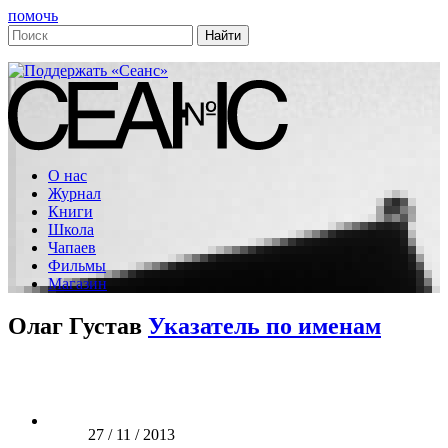
помочь
О нас
Журнал
Книги
Школа
Чапаев
Фильмы
Магазин
Олаг Густав
Указатель по именам
27 / 11 / 2013