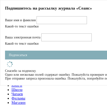
Главная
Подпишитесь на рассылку журнала «Сеанс»
О нас
Авторы
Ваше имя и фамилия
Магазин
Журнал
Какой-то текст ошибки
Книги
Спецпроекты
Ваша электронная почта
Школа
Устав
Какой-то текст ошибки
Отчетность
Фильмы
Подписаться
Имена
Тэги
искать
Спасибо за подписку.
Одно или несколько полей содержат ошибку. Пожалуйста проверьте и
О нас
При отправке запроса произошла ошибка. Пожалуйста, попробуйте п
Журнал
Книги
Школа
Чапаев
Фильмы
Магазин