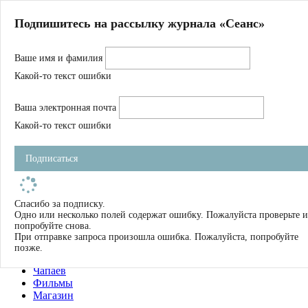
Главная
Подпишитесь на рассылку журнала «Сеанс»
О нас
Авторы
Ваше имя и фамилия
Магазин
Журнал
Какой-то текст ошибки
Книги
Спецпроекты
Ваша электронная почта
Школа
Устав
Какой-то текст ошибки
Отчетность
Фильмы
Подписаться
Имена
Тэги
искать
Спасибо за подписку.
Одно или несколько полей содержат ошибку. Пожалуйста проверьте и
О нас
попробуйте снова.
Журнал
При отправке запроса произошла ошибка. Пожалуйста, попробуйте
Книги
позже.
Школа
Чапаев
Фильмы
Магазин