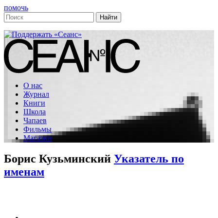
помочь
О нас
Журнал
Книги
Школа
Чапаев
Фильмы
Магазин
Борис Кузьминский
Указатель по
именам