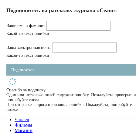
Главная
Подпишитесь на рассылку журнала «Сеанс»
О нас
Авторы
Ваше имя и фамилия
Магазин
Журнал
Какой-то текст ошибки
Книги
Спецпроекты
Ваша электронная почта
Школа
Устав
Какой-то текст ошибки
Отчетность
Фильмы
Подписаться
Имена
Тэги
искать
Спасибо за подписку.
Одно или несколько полей содержат ошибку. Пожалуйста проверьте и
О нас
попробуйте снова.
Журнал
При отправке запроса произошла ошибка. Пожалуйста, попробуйте
Книги
позже.
Школа
Чапаев
Фильмы
Магазин