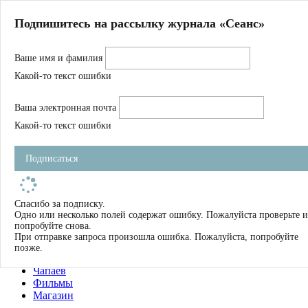
Главная
Подпишитесь на рассылку журнала «Сеанс»
О нас
Авторы
Ваше имя и фамилия
Магазин
Журнал
Какой-то текст ошибки
Книги
Спецпроекты
Ваша электронная почта
Школа
Устав
Какой-то текст ошибки
Отчетность
Фильмы
Подписаться
Имена
Тэги
искать
Спасибо за подписку.
Одно или несколько полей содержат ошибку. Пожалуйста проверьте и
О нас
попробуйте снова.
Журнал
При отправке запроса произошла ошибка. Пожалуйста, попробуйте
Книги
позже.
Школа
Чапаев
Фильмы
Магазин