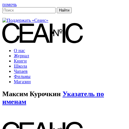
помочь
О нас
Журнал
Книги
Школа
Чапаев
Фильмы
Магазин
Максим Курочкин
Указатель по
именам