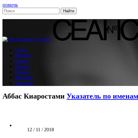
помочь
О нас
Журнал
Книги
Школа
Чапаев
Фильмы
Магазин
Аббас Киаростами
Указатель по имена
12 / 11 / 2018