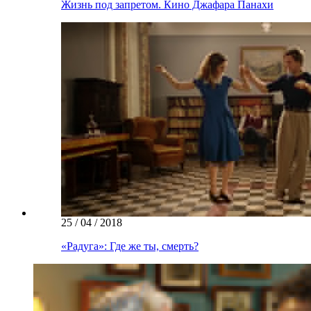
Жизнь под запретом. Кино Джафара Панахи
25 / 04 / 2018
«Радуга»: Где же ты, смерть?