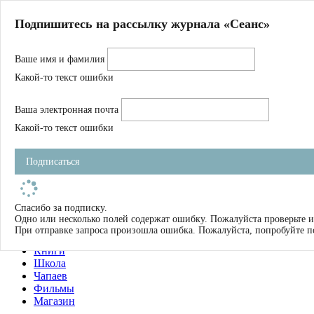
Главная
Подпишитесь на рассылку журнала «Сеанс»
О нас
Авторы
Ваше имя и фамилия
Магазин
Журнал
Какой-то текст ошибки
Книги
Спецпроекты
Ваша электронная почта
Школа
Устав
Какой-то текст ошибки
Отчетность
Фильмы
Подписаться
Имена
Тэги
искать
Спасибо за подписку.
Одно или несколько полей содержат ошибку. Пожалуйста проверьте и
О нас
При отправке запроса произошла ошибка. Пожалуйста, попробуйте п
Журнал
Книги
Школа
Чапаев
Фильмы
Магазин