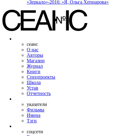
«Зеркало»-2016: «Я, Ольга Хепнарова»
сеанс
О нас
Авторы
Магазин
Журнал
Книги
Спецпроекты
Школа
Устав
Отчетность
указатели
Фильмы
Имена
Тэги
соцсети