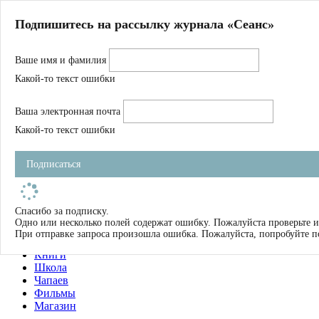
Главная
Подпишитесь на рассылку журнала «Сеанс»
О нас
Авторы
Ваше имя и фамилия
Магазин
Журнал
Какой-то текст ошибки
Книги
Спецпроекты
Ваша электронная почта
Школа
Устав
Какой-то текст ошибки
Отчетность
Фильмы
Подписаться
Имена
Тэги
искать
Спасибо за подписку.
Одно или несколько полей содержат ошибку. Пожалуйста проверьте и
О нас
При отправке запроса произошла ошибка. Пожалуйста, попробуйте п
Журнал
Книги
Школа
Чапаев
Фильмы
Магазин