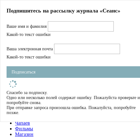
Главная
Подпишитесь на рассылку журнала «Сеанс»
О нас
Авторы
Ваше имя и фамилия
Магазин
Журнал
Какой-то текст ошибки
Книги
Спецпроекты
Ваша электронная почта
Школа
Устав
Какой-то текст ошибки
Отчетность
Фильмы
Подписаться
Имена
Тэги
искать
Спасибо за подписку.
Одно или несколько полей содержат ошибку. Пожалуйста проверьте и
О нас
попробуйте снова.
Журнал
При отправке запроса произошла ошибка. Пожалуйста, попробуйте
Книги
позже.
Школа
Чапаев
Фильмы
Магазин