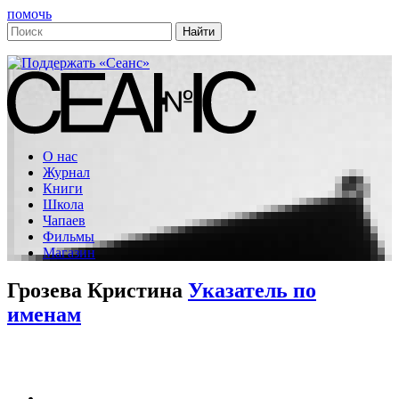
помочь
О нас
Журнал
Книги
Школа
Чапаев
Фильмы
Магазин
Грозева Кристина
Указатель по
именам