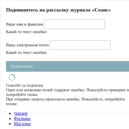
Главная
Подпишитесь на рассылку журнала «Сеанс»
О нас
Авторы
Ваше имя и фамилия
Магазин
Журнал
Какой-то текст ошибки
Книги
Спецпроекты
Ваша электронная почта
Школа
Устав
Какой-то текст ошибки
Отчетность
Фильмы
Подписаться
Имена
Тэги
искать
Спасибо за подписку.
Одно или несколько полей содержат ошибку. Пожалуйста проверьте и
О нас
попробуйте снова.
Журнал
При отправке запроса произошла ошибка. Пожалуйста, попробуйте
Книги
позже.
Школа
Чапаев
Фильмы
Магазин